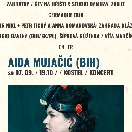
ZAHRÁTKY / ŘEV NA HŘIŠTI & STUDIO DAMÚZA
ZHILEE
CERMAQUE DUO
TR NIKL + PETR TICHÝ A ANNA ROMANOVSKÁ: ZAHRADA BLÁ
TRIO BAVLNA (BIH/SK/PL)
ŠÍPKOVÁ RŮŽENKA / VÍŤA MARČÍ
EN
FR
AIDA MUJAČIĆ (BIH)
so 07. 09. / 19:10 / /
KOSTEL
/
KONCERT