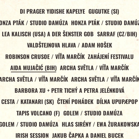
DI PRAGER YIDISHE KAPELYE
GUGUTKE (SI)
ONZA PTÁK / STUDIO DAMÚZA
HONZA PTÁK / STUDIO DAMÚ
LEA KALISCH (USA) A DER ŠENSTER GOB
SARRAF (CZ/BIH)
VALDŠTEJNOVA HLAVA / ADAM HOŠEK
ROBINSON CRUSOE / VÍŤA MARČÍK
ZAHÁJENÍ FESTIVALU
AIDA MUJAČIĆ (BIH)
ARCHA SVĚTLA / VÍŤA MARČÍK
ARCHA SVĚTLA / VÍŤA MARČÍK
ARCHA SVĚTLA / VÍŤA MARČÍ
BARBORA XU + PETR TICHÝ A PETRA JELÉNKOVÁ
CESTA / KATANARI (SK)
ČTENÍ POHÁDEK
DÍLNA UPUPÆPOP
TAPIS VOLCANO (F)
GOLEM / STUDIO DAMÚZA
GOLEM / STUDIO DAMÚZA
HLAS SIRÉNY / EWA ŻURAKOWSK
IRISH SESSION
JAKUB ČAPKA A DANIEL BUCEK