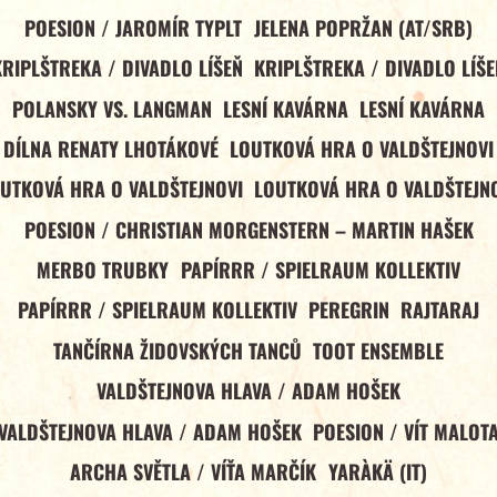
POESION / JAROMÍR TYPLT
JELENA POPRŽAN (AT/SRB)
KRIPLŠTREKA / DIVADLO LÍŠEŇ
KRIPLŠTREKA / DIVADLO LÍŠE
POLANSKY VS. LANGMAN
LESNÍ KAVÁRNA
LESNÍ KAVÁRNA
DÍLNA RENATY LHOTÁKOVÉ
LOUTKOVÁ HRA O VALDŠTEJNOVI
UTKOVÁ HRA O VALDŠTEJNOVI
LOUTKOVÁ HRA O VALDŠTEJN
POESION / CHRISTIAN MORGENSTERN – MARTIN HAŠEK
MERBO TRUBKY
PAPÍRRR / SPIELRAUM KOLLEKTIV
PAPÍRRR / SPIELRAUM KOLLEKTIV
PEREGRIN
RAJTARAJ
TANČÍRNA ŽIDOVSKÝCH TANCŮ
TOOT ENSEMBLE
VALDŠTEJNOVA HLAVA / ADAM HOŠEK
VALDŠTEJNOVA HLAVA / ADAM HOŠEK
POESION / VÍT MALOT
ARCHA SVĚTLA / VÍŤA MARČÍK
YARÀKÄ (IT)