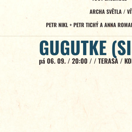
ARCHA SVĚTLA / V
PETR NIKL + PETR TICHÝ A ANNA ROM
GUGUTKE (SI
pá 06. 09. / 20:00 / /
TERASA
/
KO