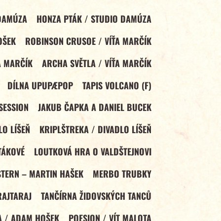
 DAMÚZA
HONZA PTÁK / STUDIO DAMÚZA
OŠEK
ROBINSON CRUSOE / VÍŤA MARČÍK
A MARČÍK
ARCHA SVĚTLA / VÍŤA MARČÍK
DÍLNA UPUPÆPOP
TAPIS VOLCANO (F)
 SESSION
JAKUB ČAPKA A DANIEL BUCEK
LO LÍŠEŇ
KRIPLŠTREKA / DIVADLO LÍŠEŇ
TÁKOVÉ
LOUTKOVÁ HRA O VALDŠTEJNOVI
STERN – MARTIN HAŠEK
MERBO TRUBKY
RAJTARAJ
TANČÍRNA ŽIDOVSKÝCH TANCŮ
A / ADAM HOŠEK
POESION / VÍT MALOTA