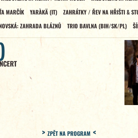
ÍŤA MARČÍK
YARÀKÄ (IT)
ZAHRÁTKY / ŘEV NA HŘIŠTI & S
ANOVSKÁ: ZAHRADA BLÁZNŮ
TRIO BAVLNA (BIH/SK/PL)
ŠÍ
)
NCERT
ZPĚT NA PROGRAM