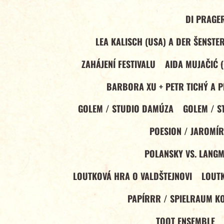
DI PRAGER
LEA KALISCH (USA) A DER ŠENSTE
ZAHÁJENÍ FESTIVALU
AIDA MUJAČIĆ (
BARBORA XU + PETR TICHÝ A P
GOLEM / STUDIO DAMÚZA
GOLEM / S
POESION / JAROMÍR
POLANSKY VS. LANG
LOUTKOVÁ HRA O VALDŠTEJNOVI
LOUTK
PAPÍRRR / SPIELRAUM KO
TOOT ENSEMBLE