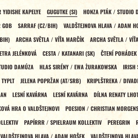
 YIDISHE KAPELYE
GUGUTKE (SI)
HONZA PTÁK / STUDIO
R GOB
SARRAF (CZ/BIH)
VALDŠTEJNOVA HLAVA / ADAM H
BIH)
ARCHA SVĚTLA / VÍŤA MARČÍK
ARCHA SVĚTLA / VÍŤ
ETRA JELÉNKOVÁ
CESTA / KATANARI (SK)
ČTENÍ POHÁDEK
TUDIO DAMÚZA
HLAS SIRÉNY / EWA ŻURAKOWSKA
IRISH
 TYPLT
JELENA POPRŽAN (AT/SRB)
KRIPLŠTREKA / DIVAD
MAN
LESNÍ KAVÁRNA
LESNÍ KAVÁRNA
DÍLNA RENATY LHO
OVÁ HRA O VALDŠTEJNOVI
POESION / CHRISTIAN MORGEN
LLEKTIV
PAPÍRRR / SPIELRAUM KOLLEKTIV
PEREGRIN
VALDŠTEJNOVA HLAVA / ADAM HOŠEK
VALDŠTEJNOVA HLAV