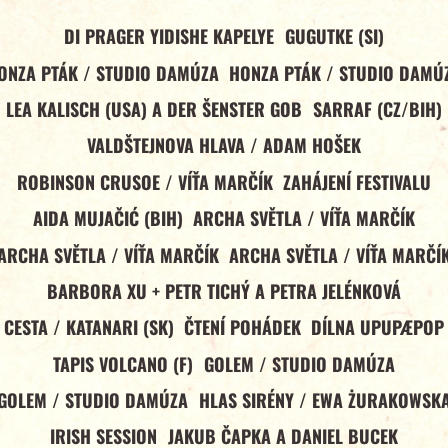
DI PRAGER YIDISHE KAPELYE
GUGUTKE (SI)
ONZA PTÁK / STUDIO DAMÚZA
HONZA PTÁK / STUDIO DAMÚ
LEA KALISCH (USA) A DER ŠENSTER GOB
SARRAF (CZ/BIH)
VALDŠTEJNOVA HLAVA / ADAM HOŠEK
ROBINSON CRUSOE / VÍŤA MARČÍK
ZAHÁJENÍ FESTIVALU
AIDA MUJAČIĆ (BIH)
ARCHA SVĚTLA / VÍŤA MARČÍK
ARCHA SVĚTLA / VÍŤA MARČÍK
ARCHA SVĚTLA / VÍŤA MARČÍ
BARBORA XU + PETR TICHÝ A PETRA JELÉNKOVÁ
CESTA / KATANARI (SK)
ČTENÍ POHÁDEK
DÍLNA UPUPÆPOP
TAPIS VOLCANO (F)
GOLEM / STUDIO DAMÚZA
GOLEM / STUDIO DAMÚZA
HLAS SIRÉNY / EWA ŻURAKOWSK
IRISH SESSION
JAKUB ČAPKA A DANIEL BUCEK