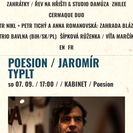
ZAHRÁTKY / ŘEV NA HŘIŠTI & STUDIO DAMÚZA
ZHILEE
CERMAQUE DUO
TR NIKL + PETR TICHÝ A ANNA ROMANOVSKÁ: ZAHRADA BLÁ
TRIO BAVLNA (BIH/SK/PL)
ŠÍPKOVÁ RŮŽENKA / VÍŤA MARČÍ
EN
FR
POESION / JAROMÍR
TYPLT
so 07. 09. / 17:00 / /
KABINET
/
Poesion