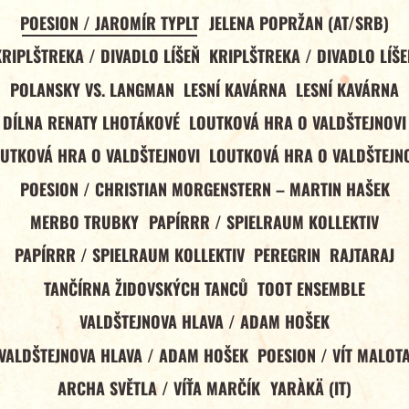
POESION / JAROMÍR TYPLT
JELENA POPRŽAN (AT/SRB)
KRIPLŠTREKA / DIVADLO LÍŠEŇ
KRIPLŠTREKA / DIVADLO LÍŠE
POLANSKY VS. LANGMAN
LESNÍ KAVÁRNA
LESNÍ KAVÁRNA
DÍLNA RENATY LHOTÁKOVÉ
LOUTKOVÁ HRA O VALDŠTEJNOVI
UTKOVÁ HRA O VALDŠTEJNOVI
LOUTKOVÁ HRA O VALDŠTEJN
POESION / CHRISTIAN MORGENSTERN – MARTIN HAŠEK
MERBO TRUBKY
PAPÍRRR / SPIELRAUM KOLLEKTIV
PAPÍRRR / SPIELRAUM KOLLEKTIV
PEREGRIN
RAJTARAJ
TANČÍRNA ŽIDOVSKÝCH TANCŮ
TOOT ENSEMBLE
VALDŠTEJNOVA HLAVA / ADAM HOŠEK
VALDŠTEJNOVA HLAVA / ADAM HOŠEK
POESION / VÍT MALOT
ARCHA SVĚTLA / VÍŤA MARČÍK
YARÀKÄ (IT)