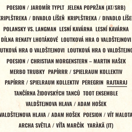
POESION / JAROMÍR TYPLT
JELENA POPRŽAN (AT/SRB)
KRIPLŠTREKA / DIVADLO LÍŠEŇ
KRIPLŠTREKA / DIVADLO LÍŠE
POLANSKY VS. LANGMAN
LESNÍ KAVÁRNA
LESNÍ KAVÁRNA
DÍLNA RENATY LHOTÁKOVÉ
LOUTKOVÁ HRA O VALDŠTEJNOVI
UTKOVÁ HRA O VALDŠTEJNOVI
LOUTKOVÁ HRA O VALDŠTEJN
POESION / CHRISTIAN MORGENSTERN – MARTIN HAŠEK
MERBO TRUBKY
PAPÍRRR / SPIELRAUM KOLLEKTIV
PAPÍRRR / SPIELRAUM KOLLEKTIV
PEREGRIN
RAJTARAJ
TANČÍRNA ŽIDOVSKÝCH TANCŮ
TOOT ENSEMBLE
VALDŠTEJNOVA HLAVA / ADAM HOŠEK
VALDŠTEJNOVA HLAVA / ADAM HOŠEK
POESION / VÍT MALOT
ARCHA SVĚTLA / VÍŤA MARČÍK
YARÀKÄ (IT)