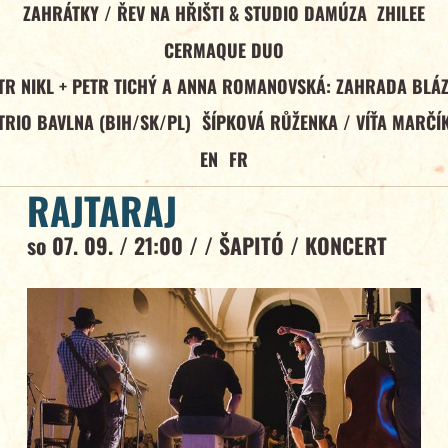
ZAHRÁTKY / ŘEV NA HŘIŠTI & STUDIO DAMÚZA
ZHILEE
CERMAQUE DUO
TR NIKL + PETR TICHÝ A ANNA ROMANOVSKÁ: ZAHRADA BLÁ
TRIO BAVLNA (BIH/SK/PL)
ŠÍPKOVÁ RŮŽENKA / VÍŤA MARČÍ
EN
FR
RAJTARAJ
so 07. 09. / 21:00 / /
ŠAPITÓ
/
KONCERT