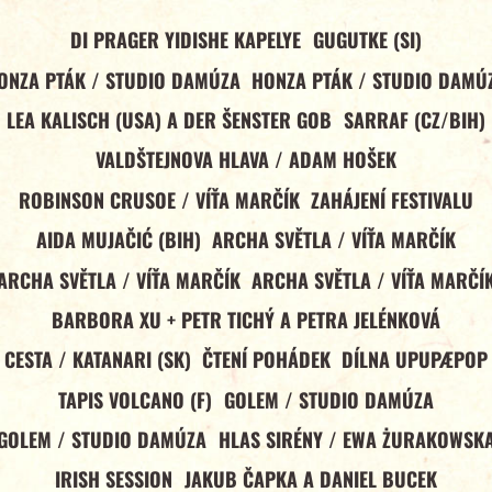
DI PRAGER YIDISHE KAPELYE
GUGUTKE (SI)
ONZA PTÁK / STUDIO DAMÚZA
HONZA PTÁK / STUDIO DAMÚ
LEA KALISCH (USA) A DER ŠENSTER GOB
SARRAF (CZ/BIH)
VALDŠTEJNOVA HLAVA / ADAM HOŠEK
ROBINSON CRUSOE / VÍŤA MARČÍK
ZAHÁJENÍ FESTIVALU
AIDA MUJAČIĆ (BIH)
ARCHA SVĚTLA / VÍŤA MARČÍK
ARCHA SVĚTLA / VÍŤA MARČÍK
ARCHA SVĚTLA / VÍŤA MARČÍ
BARBORA XU + PETR TICHÝ A PETRA JELÉNKOVÁ
CESTA / KATANARI (SK)
ČTENÍ POHÁDEK
DÍLNA UPUPÆPOP
TAPIS VOLCANO (F)
GOLEM / STUDIO DAMÚZA
GOLEM / STUDIO DAMÚZA
HLAS SIRÉNY / EWA ŻURAKOWSK
IRISH SESSION
JAKUB ČAPKA A DANIEL BUCEK