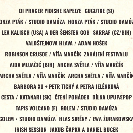
DI PRAGER YIDISHE KAPELYE
GUGUTKE (SI)
ONZA PTÁK / STUDIO DAMÚZA
HONZA PTÁK / STUDIO DAMÚ
LEA KALISCH (USA) A DER ŠENSTER GOB
SARRAF (CZ/BIH)
VALDŠTEJNOVA HLAVA / ADAM HOŠEK
ROBINSON CRUSOE / VÍŤA MARČÍK
ZAHÁJENÍ FESTIVALU
AIDA MUJAČIĆ (BIH)
ARCHA SVĚTLA / VÍŤA MARČÍK
ARCHA SVĚTLA / VÍŤA MARČÍK
ARCHA SVĚTLA / VÍŤA MARČÍ
BARBORA XU + PETR TICHÝ A PETRA JELÉNKOVÁ
CESTA / KATANARI (SK)
ČTENÍ POHÁDEK
DÍLNA UPUPÆPOP
TAPIS VOLCANO (F)
GOLEM / STUDIO DAMÚZA
GOLEM / STUDIO DAMÚZA
HLAS SIRÉNY / EWA ŻURAKOWSK
IRISH SESSION
JAKUB ČAPKA A DANIEL BUCEK