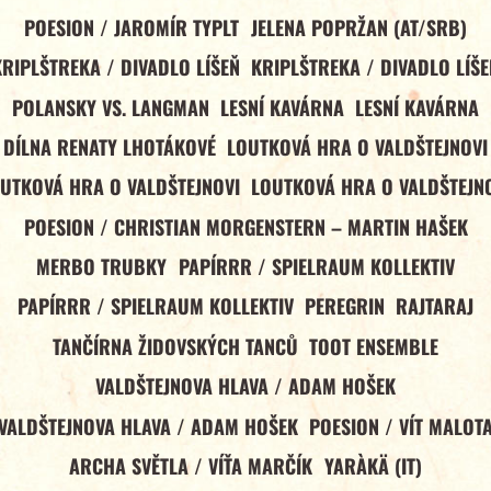
POESION / JAROMÍR TYPLT
JELENA POPRŽAN (AT/SRB)
KRIPLŠTREKA / DIVADLO LÍŠEŇ
KRIPLŠTREKA / DIVADLO LÍŠE
POLANSKY VS. LANGMAN
LESNÍ KAVÁRNA
LESNÍ KAVÁRNA
DÍLNA RENATY LHOTÁKOVÉ
LOUTKOVÁ HRA O VALDŠTEJNOVI
UTKOVÁ HRA O VALDŠTEJNOVI
LOUTKOVÁ HRA O VALDŠTEJN
POESION / CHRISTIAN MORGENSTERN – MARTIN HAŠEK
MERBO TRUBKY
PAPÍRRR / SPIELRAUM KOLLEKTIV
PAPÍRRR / SPIELRAUM KOLLEKTIV
PEREGRIN
RAJTARAJ
TANČÍRNA ŽIDOVSKÝCH TANCŮ
TOOT ENSEMBLE
VALDŠTEJNOVA HLAVA / ADAM HOŠEK
VALDŠTEJNOVA HLAVA / ADAM HOŠEK
POESION / VÍT MALOT
ARCHA SVĚTLA / VÍŤA MARČÍK
YARÀKÄ (IT)