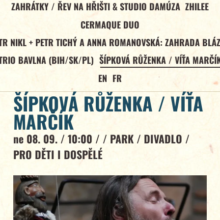
ZAHRÁTKY / ŘEV NA HŘIŠTI & STUDIO DAMÚZA
ZHILEE
CERMAQUE DUO
TR NIKL + PETR TICHÝ A ANNA ROMANOVSKÁ: ZAHRADA BLÁ
TRIO BAVLNA (BIH/SK/PL)
ŠÍPKOVÁ RŮŽENKA / VÍŤA MARČÍ
EN
FR
ŠÍPKOVÁ RŮŽENKA / VÍŤA
MARČÍK
ne 08. 09. / 10:00 / /
PARK
/
DIVADLO
/
PRO DĚTI I DOSPĚLÉ