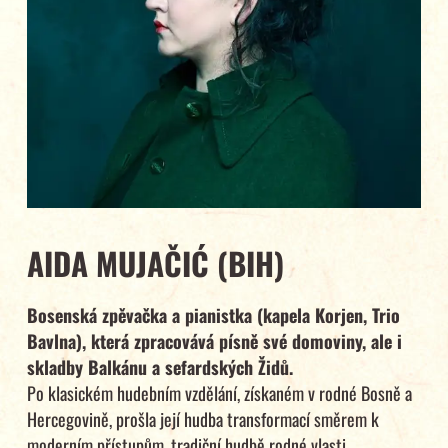
AIDA MUJAČIĆ (BIH)
Bosenská zpěvačka a pianistka (kapela Korjen, Trio
Bavlna), která zpracovává písně své domoviny, ale i
skladby Balkánu a sefardských Židů.
Po klasickém hudebním vzdělání, získaném v rodné Bosně a
Hercegovině, prošla její hudba transformací směrem k
moderním přístupům, tradiční hudbě rodné vlasti,