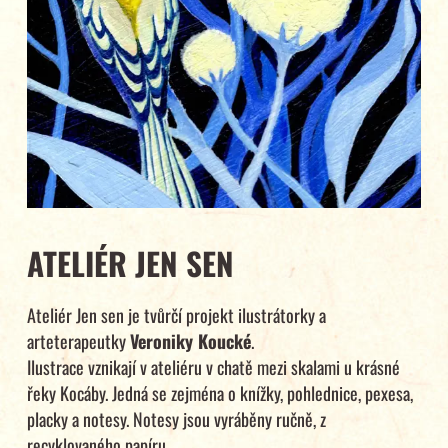
ATELIÉR JEN SEN
Ateliér Jen sen je tvůrčí projekt ilustrátorky a
arteterapeutky
Veroniky Koucké
.
Ilustrace vznikají v ateliéru v chatě mezi skalami u krásné
řeky Kocáby. Jedná se zejména o knížky, pohlednice, pexesa,
placky a notesy. Notesy jsou vyráběny ručně, z
recyklovaného papíru.