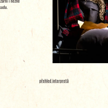
zarní i něžné
sudu.
přehled interpretů