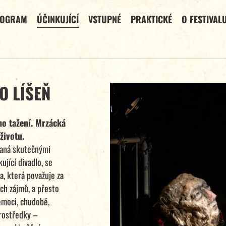
ROGRAM
ÚČINKUJÍCÍ
VSTUPNÉ
PRAKTICKÉ
O FESTIVAL
O LÍŠEŇ
ho tažení. Mrzácká
životu.
vaná skutečnými
ující divadlo, se
a, která považuje za
ch zájmů, a přesto
emoci, chudobě,
prostředky –