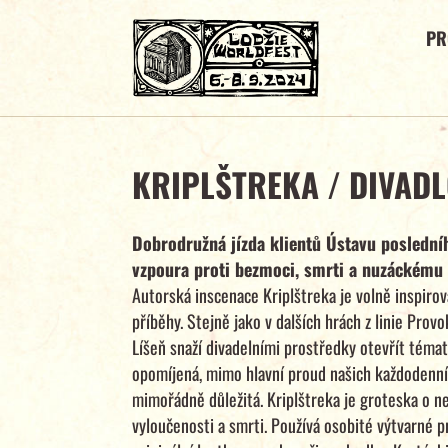
P
KRIPLŠTREKA / DIVADL
Dobrodružná jízda klientů Ústavu poslední
vzpoura proti bezmoci, smrti a nuzáckému 
Autorská inscenace Kriplštreka je volně inspiro
příběhy. Stejně jako v dalších hrách z linie Provok
Líšeň snaží divadelními prostředky otevřít témat
opomíjená, mimo hlavní proud našich každodenní
mimořádně důležitá. Kriplštreka je groteska o n
vyloučenosti a smrti. Používá osobité výtvarné 