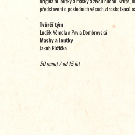
originální loutky a masky a živou hudbu. Kruté, bi
představení o posledních věcech ztroskotanců o
Tvůrčí tým
Luděk Vémola a Pavla Dombrovská
Masky a loutky
Jakub Růžička
50 minut / od 15 let