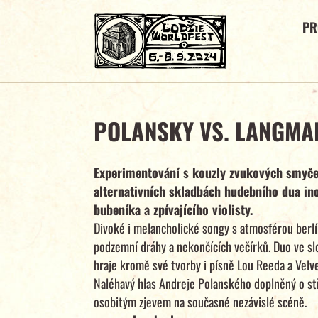
P
POLANSKY VS. LANGMA
Experimentování s kouzly zvukových smyče
alternativních skladbách hudebního dua in
bubeníka a zpívajícího violisty.
Divoké i melancholické songy s atmosférou berlí
podzemní dráhy a nekončících večírků. Duo ve slož
hraje kromě své tvorby i písně Lou Reeda a Vel
Naléhavý hlas Andreje Polanského doplněný o stř
osobitým zjevem na současné nezávislé scéně.