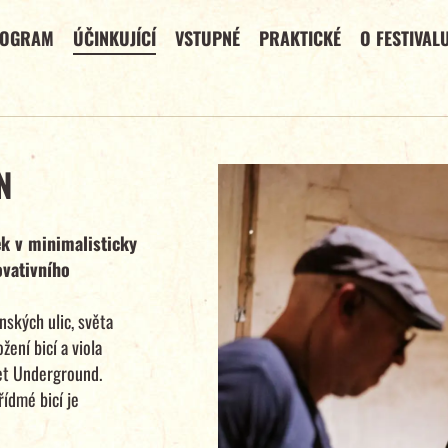
ROGRAM
ÚČINKUJÍCÍ
VSTUPNÉ
PRAKTICKÉ
O FESTIVAL
N
k v minimalisticky
ovativního
nských ulic, světa
ení bicí a viola
vet Underground.
ídmé bicí je