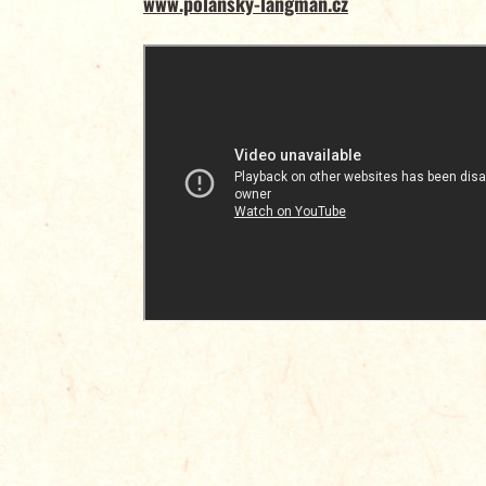
www.polansky-langman.cz