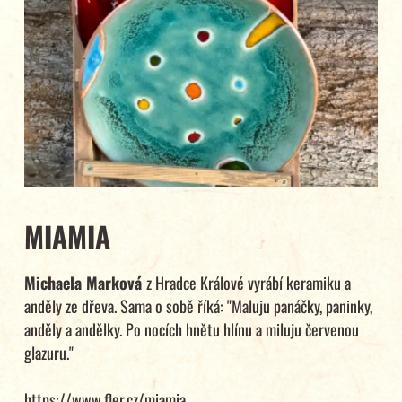
MIAMIA
Michaela Marková
z Hradce Králové vyrábí keramiku a
anděly ze dřeva. Sama o sobě říká: "Maluju panáčky, paninky,
anděly a andělky. Po nocích hnětu hlínu a miluju červenou
glazuru."
https://www.fler.cz/miamia