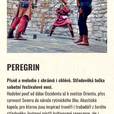
PEREGRIN
Písně a melodie z chrámů i chlévů. Středověká tečka
sobotní festivalové noci.
Hudební pouť od dálav Occidentu až k exotice Orientu, přes
syrovost Severu do náruče rytmického Jihu. Akustická
kapela, pro kterou jsou inspirací truvéři i trubadúři z šerého
středověku, loutnoví mistři kultivované renesance, ale i