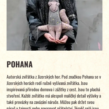
POHANA
Autorská zvířátka z Jizerských hor. Pod značkou Pohana se v
Jizerských horách rodí ručně vyšívaná zvířátka. Jsou
inspirovaná přírodou domova i zážitky z cest. Jsou to plachá
stvoření. Každé zvířátko má alespoň maličký detail výšivky a
také provázky na zavázání náruče. Můžou pak držet svou
náruč v tajnosti nebo navazovat přátelství. Téměř celá jsou