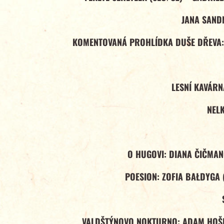
JANA SAND
KOMENTOVANÁ PROHLÍDKA DUŠE DŘEVA:
LESNÍ KAVÁRN
NELK
O HUGOVI: DIANA ČIČMA
POESION: ZOFIA BAŁDYGA 
VALDŠTÝNOVO NOKTURNO: ADAM HOŠ