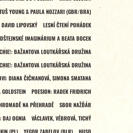
TUŠ YOUNG & PAULA NOZZARI (GBR/BRA)
 DAVID LIPOVSKÝ
LESNÍ ČTENÍ POHÁDEK
LDŠTEJNSKÉ IMAGINÁRIUM A BEATA BOCEK
ECHIE!: BAŽANTOVA LOUTKÁŘSKÁ DRUŽINA
ECHIE!: BAŽANTOVA LOUTKÁŘSKÁ DRUŽINA
VI: DIANA ČIČMANOVÁ, SIMONA SMATANA
 GOLDSTEIN
POESION: RADEK FRIDRICH
HROMADĚ NA PŘEHRADĚ
SBOR NAŽĎÁR
 DAJ OGNIA
VÁCLAVEK, VÉBROVÁ, TICHÝ
IN (PL)
YEGOR ZABELOV (BLR)
HUSO