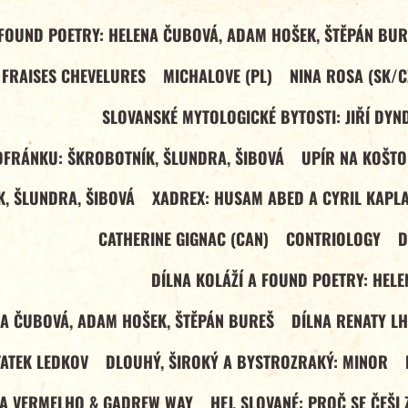
 FOUND POETRY: HELENA ČUBOVÁ, ADAM HOŠEK, ŠTĚPÁN BUR
 FRAISES CHEVELURES
MICHALOVE (PL)
NINA ROSA (SK/C
SLOVANSKÉ MYTOLOGICKÉ BYTOSTI: JIŘÍ DYN
OFRÁNKU: ŠKROBOTNÍK, ŠLUNDRA, ŠIBOVÁ
UPÍR NA KOŠTO
, ŠLUNDRA, ŠIBOVÁ
XADREX: HUSAM ABED A CYRIL KAPLA
CATHERINE GIGNAC (CAN)
CONTRIOLOGY
D
DÍLNA KOLÁŽÍ A FOUND POETRY: HEL
NA ČUBOVÁ, ADAM HOŠEK, ŠTĚPÁN BUREŠ
DÍLNA RENATY L
TATEK LEDKOV
DLOUHÝ, ŠIROKÝ A BYSTROZRAKÝ: MINOR
LA VERMELHO & GADREW WAY
HEJ, SLOVANÉ: PROČ SE ČEŠI