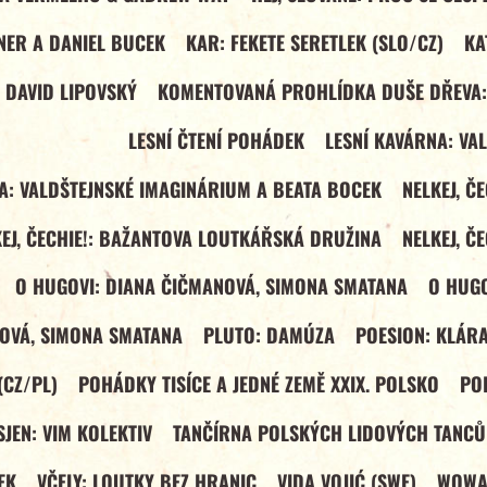
NER A DANIEL BUCEK
KAR: FEKETE SERETLEK (SLO/CZ)
KA
 DAVID LIPOVSKÝ
KOMENTOVANÁ PROHLÍDKA DUŠE DŘEVA:
LESNÍ ČTENÍ POHÁDEK
LESNÍ KAVÁRNA: VA
A: VALDŠTEJNSKÉ IMAGINÁRIUM A BEATA BOCEK
NELKEJ, Č
EJ, ČECHIE!: BAŽANTOVA LOUTKÁŘSKÁ DRUŽINA
NELKEJ, Č
O HUGOVI: DIANA ČIČMANOVÁ, SIMONA SMATANA
O HUGO
NOVÁ, SIMONA SMATANA
PLUTO: DAMÚZA
POESION: KLÁRA
(CZ/PL)
POHÁDKY TISÍCE A JEDNÉ ZEMĚ XXIX. POLSKO
PO
SJEN: VIM KOLEKTIV
TANČÍRNA POLSKÝCH LIDOVÝCH TANCŮ:
EK
VČELY: LOUTKY BEZ HRANIC
VIDA VOJIĆ (SWE)
WOWAK