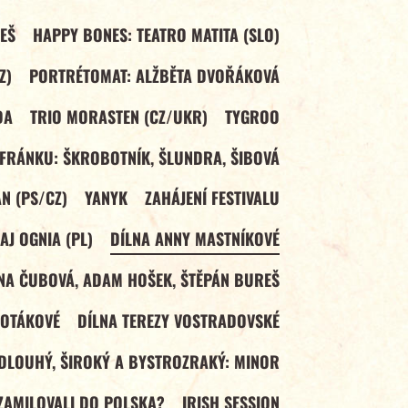
EŠ
HAPPY BONES: TEATRO MATITA (SLO)
Z)
PORTRÉTOMAT: ALŽBĚTA DVOŘÁKOVÁ
DA
TRIO MORASTEN (CZ/UKR)
TYGROO
FRÁNKU: ŠKROBOTNÍK, ŠLUNDRA, ŠIBOVÁ
N (PS/CZ)
YANYK
ZAHÁJENÍ FESTIVALU
AJ OGNIA (PL)
DÍLNA ANNY MASTNÍKOVÉ
ENA ČUBOVÁ, ADAM HOŠEK, ŠTĚPÁN BUREŠ
HOTÁKOVÉ
DÍLNA TEREZY VOSTRADOVSKÉ
DLOUHÝ, ŠIROKÝ A BYSTROZRAKÝ: MINOR
 ZAMILOVALI DO POLSKA?
IRISH SESSION