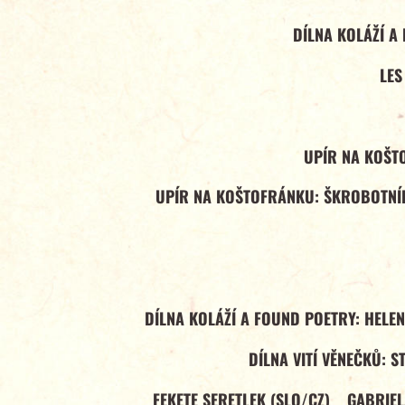
DÍLNA KOLÁŽÍ A
LES
UPÍR NA KOŠT
UPÍR NA KOŠTOFRÁNKU: ŠKROBOTNÍK
DÍLNA KOLÁŽÍ A FOUND POETRY: HELE
DÍLNA VITÍ VĚNEČKŮ: S
FEKETE SERETLEK (SLO/CZ)
GABRIE