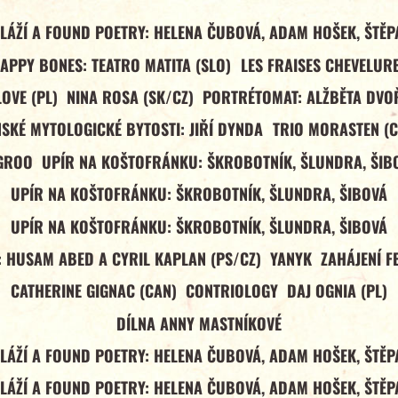
LÁŽÍ A FOUND POETRY: HELENA ČUBOVÁ, ADAM HOŠEK, ŠTĚ
APPY BONES: TEATRO MATITA (SLO)
LES FRAISES CHEVELUR
OVE (PL)
NINA ROSA (SK/CZ)
PORTRÉTOMAT: ALŽBĚTA DV
SKÉ MYTOLOGICKÉ BYTOSTI: JIŘÍ DYNDA
TRIO MORASTEN (
GROO
UPÍR NA KOŠTOFRÁNKU: ŠKROBOTNÍK, ŠLUNDRA, ŠIB
UPÍR NA KOŠTOFRÁNKU: ŠKROBOTNÍK, ŠLUNDRA, ŠIBOVÁ
UPÍR NA KOŠTOFRÁNKU: ŠKROBOTNÍK, ŠLUNDRA, ŠIBOVÁ
 HUSAM ABED A CYRIL KAPLAN (PS/CZ)
YANYK
ZAHÁJENÍ F
CATHERINE GIGNAC (CAN)
CONTRIOLOGY
DAJ OGNIA (PL)
DÍLNA ANNY MASTNÍKOVÉ
LÁŽÍ A FOUND POETRY: HELENA ČUBOVÁ, ADAM HOŠEK, ŠTĚ
LÁŽÍ A FOUND POETRY: HELENA ČUBOVÁ, ADAM HOŠEK, ŠTĚ