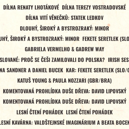
DÍLNA RENATY LHOTÁKOVÉ
DÍLNA TEREZY VOSTRADOVSKÉ
DÍLNA VITÍ VĚNEČKŮ: STATEK LEDKOV
DLOUHÝ, ŠIROKÝ A BYSTROZRAKÝ: MINOR
UHÝ, ŠIROKÝ A BYSTROZRAKÝ: MINOR
FEKETE SERETLEK (SL
GABRIELA VERMELHO & GADREW WAY
 SLOVANÉ: PROČ SE ČEŠI ZAMILOVALI DO POLSKA?
IRISH SE
NA SANDNER A DANIEL BUCEK
KAR: FEKETE SERETLEK (SLO/
KATUŠ YOUNG & PAULA NOZZARI (GBR/BRA)
KOMENTOVANÁ PROHLÍDKA DUŠE DŘEVA: DAVID LIPOVSKÝ
KOMENTOVANÁ PROHLÍDKA DUŠE DŘEVA: DAVID LIPOVSKÝ
LESNÍ ČTENÍ POHÁDEK
LESNÍ ČTENÍ POHÁDEK
LESNÍ KAVÁRNA: VALDŠTEJNSKÉ IMAGINÁRIUM A BEATA BOCE