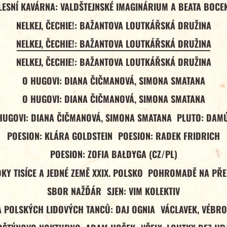
LESNÍ KAVÁRNA: VALDŠTEJNSKÉ IMAGINÁRIUM A BEATA BOCE
NELKEJ, ČECHIE!: BAŽANTOVA LOUTKÁŘSKÁ DRUŽINA
NELKEJ, ČECHIE!: BAŽANTOVA LOUTKÁŘSKÁ DRUŽINA
NELKEJ, ČECHIE!: BAŽANTOVA LOUTKÁŘSKÁ DRUŽINA
O HUGOVI: DIANA ČIČMANOVÁ, SIMONA SMATANA
O HUGOVI: DIANA ČIČMANOVÁ, SIMONA SMATANA
HUGOVI: DIANA ČIČMANOVÁ, SIMONA SMATANA
PLUTO: DAM
POESION: KLÁRA GOLDSTEIN
POESION: RADEK FRIDRICH
POESION: ZOFIA BAŁDYGA (CZ/PL)
Y TISÍCE A JEDNÉ ZEMĚ XXIX. POLSKO
POHROMADĚ NA PŘ
SBOR NAŽĎÁR
SJEN: VIM KOLEKTIV
A POLSKÝCH LIDOVÝCH TANCŮ: DAJ OGNIA
VÁCLAVEK, VÉBRO