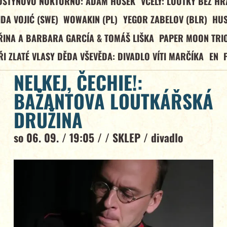
DŠTÝNOVO NOKTURNO: ADAM HOŠEK
VČELY: LOUTKY BEZ HR
IDA VOJIĆ (SWE)
WOWAKIN (PL)
YEGOR ZABELOV (BLR)
HU
ŘINA A BARBARA GARCÍA & TOMÁŠ LIŠKA
PAPER MOON TRIO
ŘI ZLATÉ VLASY DĚDA VŠEVĚDA: DIVADLO VÍTI MARČÍKA
EN
NELKEJ, ČECHIE!:
BAŽANTOVA LOUTKÁŘSKÁ
DRUŽINA
so 06. 09. / 19:05 / /
SKLEP
/
divadlo