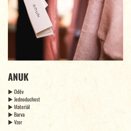
ANUK
► Oděv
► Jednoduchost
► Materiál
► Barva
► Vzor