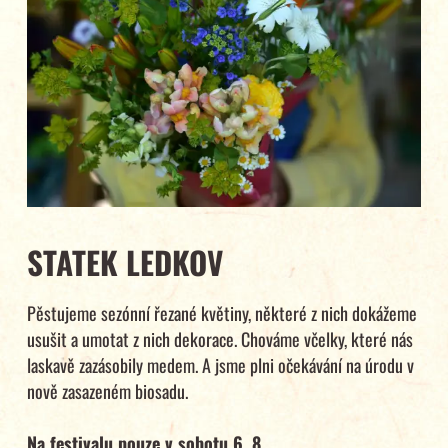
STATEK LEDKOV
Pěstujeme sezónní řezané květiny, některé z nich dokážeme
usušit a umotat z nich dekorace. Chováme včelky, které nás
laskavě zazásobily medem. A jsme plni očekávání na úrodu v
nově zasazeném biosadu.
Na festivalu pouze v sobotu 6. 8.