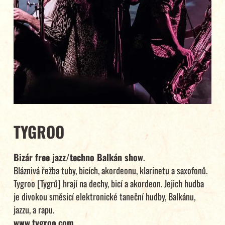
TYGROO
Bizár free jazz/techno Balkán show
.
Bláznivá řežba tuby, bicích, akordeonu, klarinetu a saxofonů.
Tygroo [Tygrů] hrají na dechy, bicí a akordeon. Jejich hudba
je divokou směsicí elektronické taneční hudby, Balkánu,
jazzu, a rapu.
www.tygroo.com