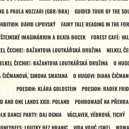
NG & PAULA NOZZARI (GBR/BRA)
GUIDED TOUR OF THE SOU
IBITION: DAVID LIPOVSKÝ
FAIRY TALE READING IN THE FO
DŠTEJNSKÉ IMAGINÁRIUM A BEATA BOCEK
FOREST CAFÉ: VA
EJ, ČECHIE!: BAŽANTOVA LOUTKÁŘSKÁ DRUŽINA
NELKEJ, Č
ELKEJ, ČECHIE!: BAŽANTOVA LOUTKÁŘSKÁ DRUŽINA
O HUGO
A ČIČMANOVÁ, SIMONA SMATANA
O HUGOVI: DIANA ČIČMAN
POESION: KLÁRA GOLDSTEIN
POESION: RADEK FRI
ND AND ONE LANDS XXIX: POLAND
POHROMADĚ NA PŘEHRA
OLK DANCE PARTY: DAJ OGNIA
VÁCLAVEK, VÉBROVÁ, TICHÝ
ONEYBEES: LOUTKY BEZ HRANIC
VIDA VOJIĆ (SWE)
WOWAK