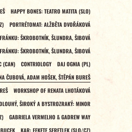
EŠ
HAPPY BONES: TEATRO MATITA (SLO)
Z)
PORTRÉTOMAT: ALŽBĚTA DVOŘÁKOVÁ
FRÁNKU: ŠKROBOTNÍK, ŠLUNDRA, ŠIBOVÁ
FRÁNKU: ŠKROBOTNÍK, ŠLUNDRA, ŠIBOVÁ
C (CAN)
CONTRIOLOGY
DAJ OGNIA (PL)
NA ČUBOVÁ, ADAM HOŠEK, ŠTĚPÁN BUREŠ
REŠ
WORKSHOP OF RENATA LHOTÁKOVÁ
DLOUHÝ, ŠIROKÝ A BYSTROZRAKÝ: MINOR
Z)
GABRIELA VERMELHO & GADREW WAY
 BUCEK
KAR: FEKETE SERETLEK (SLO/CZ)