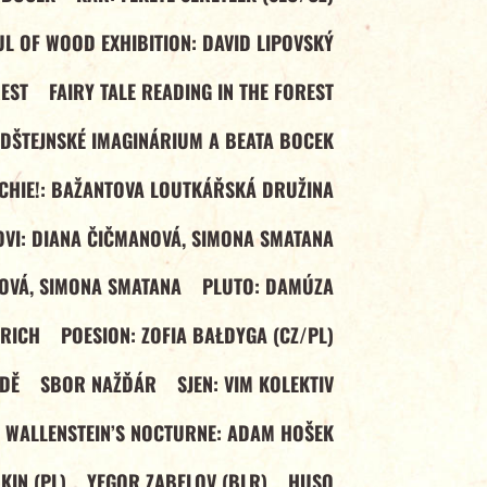
L OF WOOD EXHIBITION: DAVID LIPOVSKÝ
REST
FAIRY TALE READING IN THE FOREST
LDŠTEJNSKÉ IMAGINÁRIUM A BEATA BOCEK
ECHIE!: BAŽANTOVA LOUTKÁŘSKÁ DRUŽINA
VI: DIANA ČIČMANOVÁ, SIMONA SMATANA
OVÁ, SIMONA SMATANA
PLUTO: DAMÚZA
DRICH
POESION: ZOFIA BAŁDYGA (CZ/PL)
DĚ
SBOR NAŽĎÁR
SJEN: VIM KOLEKTIV
WALLENSTEIN’S NOCTURNE: ADAM HOŠEK
IN (PL)
YEGOR ZABELOV (BLR)
HUSO