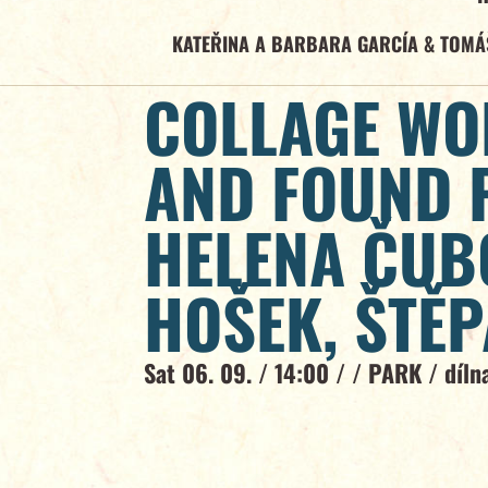
KATEŘINA A BARBARA GARCÍA & TOMÁ
COLLAGE W
AND FOUND 
HELENA ČUB
HOŠEK, ŠTĚ
Sat 06. 09. / 14:00 / /
PARK
/
díln