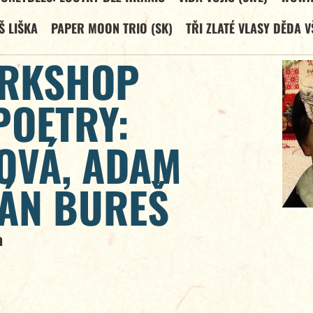
Š LIŠKA
PAPER MOON TRIO (SK)
TŘI ZLATÉ VLASY DĚDA V
ORKSHOP
POETRY:
OVÁ, ADAM
PÁN BUREŠ
a