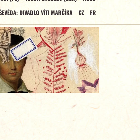
ŠEVĚDA: DIVADLO VÍTI MARČÍKA
CZ
FR