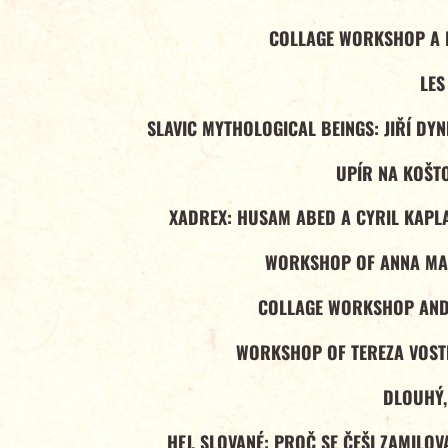
COLLAGE WORKSHOP A F
LES
SLAVIC MYTHOLOGICAL BEINGS: JIŘÍ DY
UPÍR NA KOŠT
XADREX: HUSAM ABED A CYRIL KAPLA
WORKSHOP OF ANNA MA
COLLAGE WORKSHOP AND 
WORKSHOP OF TEREZA VOS
DLOUHÝ,
HEJ, SLOVANÉ: PROČ SE ČEŠI ZAMILO