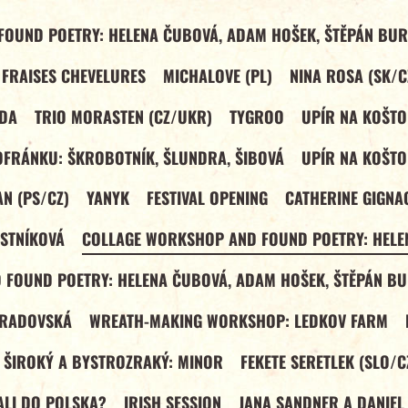
OUND POETRY: HELENA ČUBOVÁ, ADAM HOŠEK, ŠTĚPÁN BUR
 FRAISES CHEVELURES
MICHALOVE (PL)
NINA ROSA (SK/C
NDA
TRIO MORASTEN (CZ/UKR)
TYGROO
UPÍR NA KOŠTO
OFRÁNKU: ŠKROBOTNÍK, ŠLUNDRA, ŠIBOVÁ
UPÍR NA KOŠTO
N (PS/CZ)
YANYK
FESTIVAL OPENING
CATHERINE GIGNA
STNÍKOVÁ
COLLAGE WORKSHOP AND FOUND POETRY: HELE
FOUND POETRY: HELENA ČUBOVÁ, ADAM HOŠEK, ŠTĚPÁN BU
TRADOVSKÁ
WREATH-MAKING WORKSHOP: LEDKOV FARM
 ŠIROKÝ A BYSTROZRAKÝ: MINOR
FEKETE SERETLEK (SLO/C
VALI DO POLSKA?
IRISH SESSION
JANA SANDNER A DANIEL