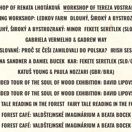
OP OF RENATA LHOTÁKOVÁ
WORKSHOP OF TEREZA VOSTR
ING WORKSHOP: LEDKOV FARM
DLOUHÝ, ŠIROKÝ A BYSTRO
UHÝ, ŠIROKÝ A BYSTROZRAKÝ: MINOR
FEKETE SERETLEK (SL
GABRIELA VERMELHO & GADREW WAY
 SLOVANÉ: PROČ SE ČEŠI ZAMILOVALI DO POLSKA?
IRISH SE
NA SANDNER A DANIEL BUCEK
KAR: FEKETE SERETLEK (SLO/
KATUŠ YOUNG & PAULA NOZZARI (GBR/BRA)
IDED TOUR OF THE SOUL OF WOOD EXHIBITION: DAVID LIPOV
IDED TOUR OF THE SOUL OF WOOD EXHIBITION: DAVID LIPOV
 TALE READING IN THE FOREST
FAIRY TALE READING IN THE 
FOREST CAFÉ: VALDŠTEJNSKÉ IMAGINÁRIUM A BEATA BOCEK
FOREST CAFÉ: VALDŠTEJNSKÉ IMAGINÁRIUM A BEATA BOCEK