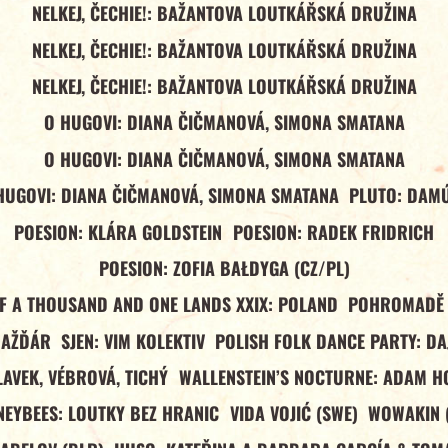
NELKEJ, ČECHIE!: BAŽANTOVA LOUTKÁŘSKÁ DRUŽINA
NELKEJ, ČECHIE!: BAŽANTOVA LOUTKÁŘSKÁ DRUŽINA
NELKEJ, ČECHIE!: BAŽANTOVA LOUTKÁŘSKÁ DRUŽINA
O HUGOVI: DIANA ČIČMANOVÁ, SIMONA SMATANA
O HUGOVI: DIANA ČIČMANOVÁ, SIMONA SMATANA
HUGOVI: DIANA ČIČMANOVÁ, SIMONA SMATANA
PLUTO: DAM
POESION: KLÁRA GOLDSTEIN
POESION: RADEK FRIDRICH
POESION: ZOFIA BAŁDYGA (CZ/PL)
OF A THOUSAND AND ONE LANDS XXIX: POLAND
POHROMADĚ 
NAŽĎÁR
SJEN: VIM KOLEKTIV
POLISH FOLK DANCE PARTY: DA
LAVEK, VÉBROVÁ, TICHÝ
WALLENSTEIN’S NOCTURNE: ADAM H
EYBEES: LOUTKY BEZ HRANIC
VIDA VOJIĆ (SWE)
WOWAKIN 