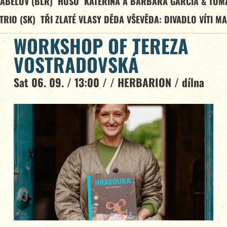
ABELOV (BLR)
HUSO
KATEŘINA A BARBARA GARCÍA & TOM
TRIO (SK)
TŘI ZLATÉ VLASY DĚDA VŠEVĚDA: DIVADLO VÍTI M
WORKSHOP OF TEREZA
VOSTRADOVSKÁ
Sat 06. 09. / 13:00 / /
HERBARION
/
dílna