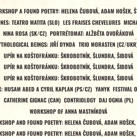
RKSHOP A FOUND POETRY: HELENA ČUBOVÁ, ADAM HOŠEK, Š
NES: TEATRO MATITA (SLO)
LES FRAISES CHEVELURES
MICHA
NINA ROSA (SK/CZ)
PORTRÉTOMAT: ALŽBĚTA DVOŘÁKOVÁ
YTHOLOGICAL BEINGS: JIŘÍ DYNDA
TRIO MORASTEN (CZ/UKR
UPÍR NA KOŠTOFRÁNKU: ŠKROBOTNÍK, ŠLUNDRA, ŠIBOVÁ
UPÍR NA KOŠTOFRÁNKU: ŠKROBOTNÍK, ŠLUNDRA, ŠIBOVÁ
UPÍR NA KOŠTOFRÁNKU: ŠKROBOTNÍK, ŠLUNDRA, ŠIBOVÁ
: HUSAM ABED A CYRIL KAPLAN (PS/CZ)
YANYK
FESTIVAL 
CATHERINE GIGNAC (CAN)
CONTRIOLOGY
DAJ OGNIA (PL)
WORKSHOP OF ANNA MASTNÍKOVÁ
SHOP AND FOUND POETRY: HELENA ČUBOVÁ, ADAM HOŠEK,
SHOP AND FOUND POETRY: HELENA ČUBOVÁ, ADAM HOŠEK,