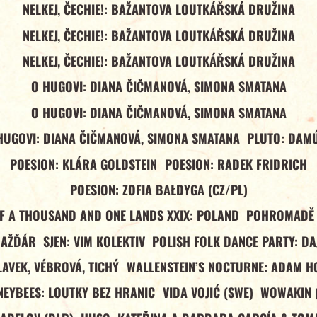
NELKEJ, ČECHIE!: BAŽANTOVA LOUTKÁŘSKÁ DRUŽINA
NELKEJ, ČECHIE!: BAŽANTOVA LOUTKÁŘSKÁ DRUŽINA
NELKEJ, ČECHIE!: BAŽANTOVA LOUTKÁŘSKÁ DRUŽINA
O HUGOVI: DIANA ČIČMANOVÁ, SIMONA SMATANA
O HUGOVI: DIANA ČIČMANOVÁ, SIMONA SMATANA
HUGOVI: DIANA ČIČMANOVÁ, SIMONA SMATANA
PLUTO: DAM
POESION: KLÁRA GOLDSTEIN
POESION: RADEK FRIDRICH
POESION: ZOFIA BAŁDYGA (CZ/PL)
OF A THOUSAND AND ONE LANDS XXIX: POLAND
POHROMADĚ 
NAŽĎÁR
SJEN: VIM KOLEKTIV
POLISH FOLK DANCE PARTY: DA
LAVEK, VÉBROVÁ, TICHÝ
WALLENSTEIN’S NOCTURNE: ADAM H
EYBEES: LOUTKY BEZ HRANIC
VIDA VOJIĆ (SWE)
WOWAKIN 