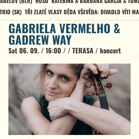
ABELOV (BLR)
HUSO
KATEŘINA A BARBARA GARCÍA & TOM
TRIO (SK)
TŘI ZLATÉ VLASY DĚDA VŠEVĚDA: DIVADLO VÍTI M
GABRIELA VERMELHO &
GADREW WAY
Sat 06. 09. / 16:00 / /
TERASA
/
koncert