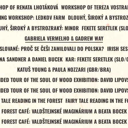
OP OF RENATA LHOTÁKOVÁ
WORKSHOP OF TEREZA VOSTR
ING WORKSHOP: LEDKOV FARM
DLOUHÝ, ŠIROKÝ A BYSTRO
UHÝ, ŠIROKÝ A BYSTROZRAKÝ: MINOR
FEKETE SERETLEK (SL
GABRIELA VERMELHO & GADREW WAY
 SLOVANÉ: PROČ SE ČEŠI ZAMILOVALI DO POLSKA?
IRISH SE
NA SANDNER A DANIEL BUCEK
KAR: FEKETE SERETLEK (SLO/
KATUŠ YOUNG & PAULA NOZZARI (GBR/BRA)
IDED TOUR OF THE SOUL OF WOOD EXHIBITION: DAVID LIPOV
IDED TOUR OF THE SOUL OF WOOD EXHIBITION: DAVID LIPOV
 TALE READING IN THE FOREST
FAIRY TALE READING IN THE 
FOREST CAFÉ: VALDŠTEJNSKÉ IMAGINÁRIUM A BEATA BOCEK
FOREST CAFÉ: VALDŠTEJNSKÉ IMAGINÁRIUM A BEATA BOCEK