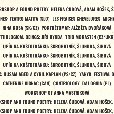
RKSHOP A FOUND POETRY: HELENA ČUBOVÁ, ADAM HOŠEK, Š
NES: TEATRO MATITA (SLO)
LES FRAISES CHEVELURES
MICHA
NINA ROSA (SK/CZ)
PORTRÉTOMAT: ALŽBĚTA DVOŘÁKOVÁ
YTHOLOGICAL BEINGS: JIŘÍ DYNDA
TRIO MORASTEN (CZ/UKR
UPÍR NA KOŠTOFRÁNKU: ŠKROBOTNÍK, ŠLUNDRA, ŠIBOVÁ
UPÍR NA KOŠTOFRÁNKU: ŠKROBOTNÍK, ŠLUNDRA, ŠIBOVÁ
UPÍR NA KOŠTOFRÁNKU: ŠKROBOTNÍK, ŠLUNDRA, ŠIBOVÁ
: HUSAM ABED A CYRIL KAPLAN (PS/CZ)
YANYK
FESTIVAL 
CATHERINE GIGNAC (CAN)
CONTRIOLOGY
DAJ OGNIA (PL)
WORKSHOP OF ANNA MASTNÍKOVÁ
SHOP AND FOUND POETRY: HELENA ČUBOVÁ, ADAM HOŠEK,
SHOP AND FOUND POETRY: HELENA ČUBOVÁ, ADAM HOŠEK,