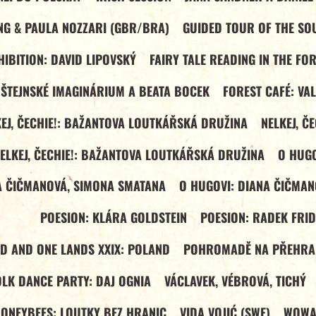
NG & PAULA NOZZARI (GBR/BRA)
GUIDED TOUR OF THE SOU
IBITION: DAVID LIPOVSKÝ
FAIRY TALE READING IN THE FO
DŠTEJNSKÉ IMAGINÁRIUM A BEATA BOCEK
FOREST CAFÉ: VA
EJ, ČECHIE!: BAŽANTOVA LOUTKÁŘSKÁ DRUŽINA
NELKEJ, Č
ELKEJ, ČECHIE!: BAŽANTOVA LOUTKÁŘSKÁ DRUŽINA
O HUGO
A ČIČMANOVÁ, SIMONA SMATANA
O HUGOVI: DIANA ČIČMAN
POESION: KLÁRA GOLDSTEIN
POESION: RADEK FRI
ND AND ONE LANDS XXIX: POLAND
POHROMADĚ NA PŘEHRA
OLK DANCE PARTY: DAJ OGNIA
VÁCLAVEK, VÉBROVÁ, TICHÝ
ONEYBEES: LOUTKY BEZ HRANIC
VIDA VOJIĆ (SWE)
WOWAK