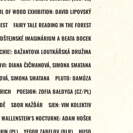
L OF WOOD EXHIBITION: DAVID LIPOVSKÝ
REST
FAIRY TALE READING IN THE FOREST
LDŠTEJNSKÉ IMAGINÁRIUM A BEATA BOCEK
ECHIE!: BAŽANTOVA LOUTKÁŘSKÁ DRUŽINA
VI: DIANA ČIČMANOVÁ, SIMONA SMATANA
OVÁ, SIMONA SMATANA
PLUTO: DAMÚZA
DRICH
POESION: ZOFIA BAŁDYGA (CZ/PL)
DĚ
SBOR NAŽĎÁR
SJEN: VIM KOLEKTIV
WALLENSTEIN’S NOCTURNE: ADAM HOŠEK
IN (PL)
YEGOR ZABELOV (BLR)
HUSO