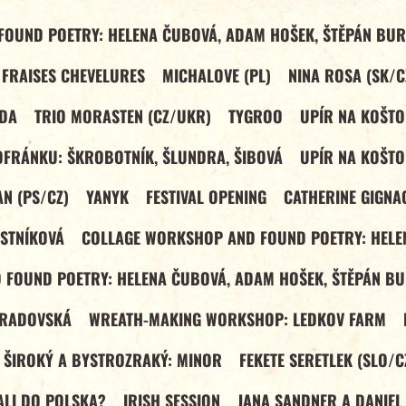
OUND POETRY: HELENA ČUBOVÁ, ADAM HOŠEK, ŠTĚPÁN BUR
 FRAISES CHEVELURES
MICHALOVE (PL)
NINA ROSA (SK/C
NDA
TRIO MORASTEN (CZ/UKR)
TYGROO
UPÍR NA KOŠTO
OFRÁNKU: ŠKROBOTNÍK, ŠLUNDRA, ŠIBOVÁ
UPÍR NA KOŠTO
N (PS/CZ)
YANYK
FESTIVAL OPENING
CATHERINE GIGNA
STNÍKOVÁ
COLLAGE WORKSHOP AND FOUND POETRY: HELE
FOUND POETRY: HELENA ČUBOVÁ, ADAM HOŠEK, ŠTĚPÁN BU
TRADOVSKÁ
WREATH-MAKING WORKSHOP: LEDKOV FARM
 ŠIROKÝ A BYSTROZRAKÝ: MINOR
FEKETE SERETLEK (SLO/C
VALI DO POLSKA?
IRISH SESSION
JANA SANDNER A DANIEL