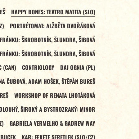
EŠ
HAPPY BONES: TEATRO MATITA (SLO)
Z)
PORTRÉTOMAT: ALŽBĚTA DVOŘÁKOVÁ
FRÁNKU: ŠKROBOTNÍK, ŠLUNDRA, ŠIBOVÁ
FRÁNKU: ŠKROBOTNÍK, ŠLUNDRA, ŠIBOVÁ
C (CAN)
CONTRIOLOGY
DAJ OGNIA (PL)
NA ČUBOVÁ, ADAM HOŠEK, ŠTĚPÁN BUREŠ
REŠ
WORKSHOP OF RENATA LHOTÁKOVÁ
DLOUHÝ, ŠIROKÝ A BYSTROZRAKÝ: MINOR
Z)
GABRIELA VERMELHO & GADREW WAY
 BUCEK
KAR: FEKETE SERETLEK (SLO/CZ)