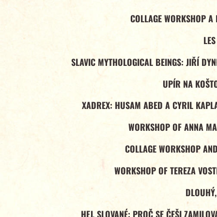
COLLAGE WORKSHOP A F
LES
SLAVIC MYTHOLOGICAL BEINGS: JIŘÍ DY
UPÍR NA KOŠT
XADREX: HUSAM ABED A CYRIL KAPLA
WORKSHOP OF ANNA MA
COLLAGE WORKSHOP AND 
WORKSHOP OF TEREZA VOS
DLOUHÝ,
HEJ, SLOVANÉ: PROČ SE ČEŠI ZAMILO