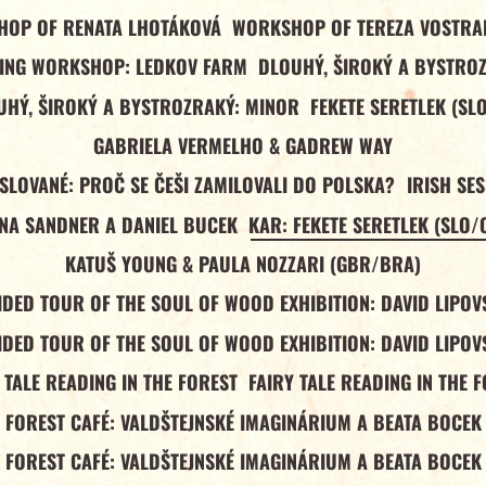
OP OF RENATA LHOTÁKOVÁ
WORKSHOP OF TEREZA VOSTR
ING WORKSHOP: LEDKOV FARM
DLOUHÝ, ŠIROKÝ A BYSTRO
UHÝ, ŠIROKÝ A BYSTROZRAKÝ: MINOR
FEKETE SERETLEK (SL
GABRIELA VERMELHO & GADREW WAY
 SLOVANÉ: PROČ SE ČEŠI ZAMILOVALI DO POLSKA?
IRISH SE
NA SANDNER A DANIEL BUCEK
KAR: FEKETE SERETLEK (SLO/
KATUŠ YOUNG & PAULA NOZZARI (GBR/BRA)
IDED TOUR OF THE SOUL OF WOOD EXHIBITION: DAVID LIPOV
IDED TOUR OF THE SOUL OF WOOD EXHIBITION: DAVID LIPOV
 TALE READING IN THE FOREST
FAIRY TALE READING IN THE 
FOREST CAFÉ: VALDŠTEJNSKÉ IMAGINÁRIUM A BEATA BOCEK
FOREST CAFÉ: VALDŠTEJNSKÉ IMAGINÁRIUM A BEATA BOCEK