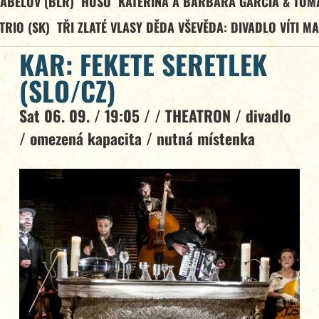
ABELOV (BLR)
HUSO
KATEŘINA A BARBARA GARCÍA & TOM
TRIO (SK)
TŘI ZLATÉ VLASY DĚDA VŠEVĚDA: DIVADLO VÍTI M
KAR: FEKETE SERETLEK
(SLO/CZ)
Sat 06. 09. / 19:05 / /
THEATRON
/
divadlo
/
omezená kapacita
/
nutná místenka