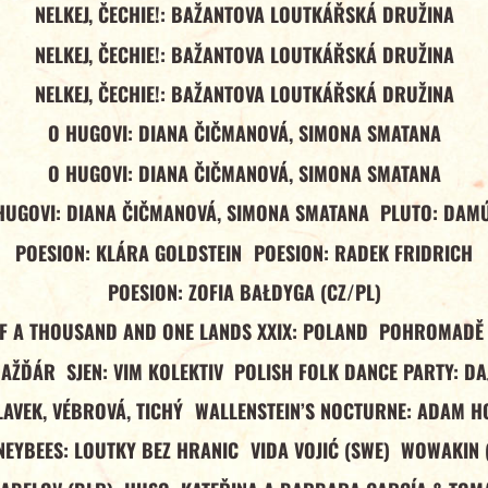
NELKEJ, ČECHIE!: BAŽANTOVA LOUTKÁŘSKÁ DRUŽINA
NELKEJ, ČECHIE!: BAŽANTOVA LOUTKÁŘSKÁ DRUŽINA
NELKEJ, ČECHIE!: BAŽANTOVA LOUTKÁŘSKÁ DRUŽINA
O HUGOVI: DIANA ČIČMANOVÁ, SIMONA SMATANA
O HUGOVI: DIANA ČIČMANOVÁ, SIMONA SMATANA
HUGOVI: DIANA ČIČMANOVÁ, SIMONA SMATANA
PLUTO: DAM
POESION: KLÁRA GOLDSTEIN
POESION: RADEK FRIDRICH
POESION: ZOFIA BAŁDYGA (CZ/PL)
OF A THOUSAND AND ONE LANDS XXIX: POLAND
POHROMADĚ 
NAŽĎÁR
SJEN: VIM KOLEKTIV
POLISH FOLK DANCE PARTY: DA
LAVEK, VÉBROVÁ, TICHÝ
WALLENSTEIN’S NOCTURNE: ADAM H
EYBEES: LOUTKY BEZ HRANIC
VIDA VOJIĆ (SWE)
WOWAKIN 