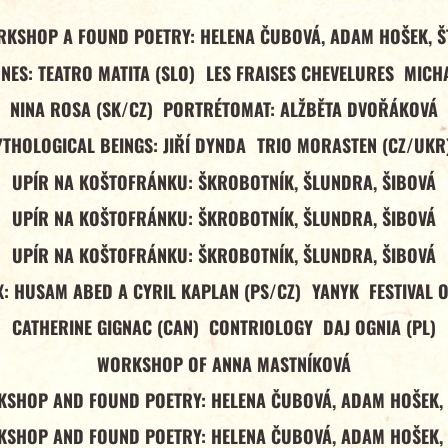
RKSHOP A FOUND POETRY: HELENA ČUBOVÁ, ADAM HOŠEK, Š
NES: TEATRO MATITA (SLO)
LES FRAISES CHEVELURES
MICHA
NINA ROSA (SK/CZ)
PORTRÉTOMAT: ALŽBĚTA DVOŘÁKOVÁ
YTHOLOGICAL BEINGS: JIŘÍ DYNDA
TRIO MORASTEN (CZ/UKR
UPÍR NA KOŠTOFRÁNKU: ŠKROBOTNÍK, ŠLUNDRA, ŠIBOVÁ
UPÍR NA KOŠTOFRÁNKU: ŠKROBOTNÍK, ŠLUNDRA, ŠIBOVÁ
UPÍR NA KOŠTOFRÁNKU: ŠKROBOTNÍK, ŠLUNDRA, ŠIBOVÁ
: HUSAM ABED A CYRIL KAPLAN (PS/CZ)
YANYK
FESTIVAL 
CATHERINE GIGNAC (CAN)
CONTRIOLOGY
DAJ OGNIA (PL)
WORKSHOP OF ANNA MASTNÍKOVÁ
SHOP AND FOUND POETRY: HELENA ČUBOVÁ, ADAM HOŠEK,
SHOP AND FOUND POETRY: HELENA ČUBOVÁ, ADAM HOŠEK,