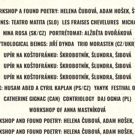
RKSHOP A FOUND POETRY: HELENA ČUBOVÁ, ADAM HOŠEK, Š
NES: TEATRO MATITA (SLO)
LES FRAISES CHEVELURES
MICHA
NINA ROSA (SK/CZ)
PORTRÉTOMAT: ALŽBĚTA DVOŘÁKOVÁ
YTHOLOGICAL BEINGS: JIŘÍ DYNDA
TRIO MORASTEN (CZ/UKR
UPÍR NA KOŠTOFRÁNKU: ŠKROBOTNÍK, ŠLUNDRA, ŠIBOVÁ
UPÍR NA KOŠTOFRÁNKU: ŠKROBOTNÍK, ŠLUNDRA, ŠIBOVÁ
UPÍR NA KOŠTOFRÁNKU: ŠKROBOTNÍK, ŠLUNDRA, ŠIBOVÁ
: HUSAM ABED A CYRIL KAPLAN (PS/CZ)
YANYK
FESTIVAL 
CATHERINE GIGNAC (CAN)
CONTRIOLOGY
DAJ OGNIA (PL)
WORKSHOP OF ANNA MASTNÍKOVÁ
SHOP AND FOUND POETRY: HELENA ČUBOVÁ, ADAM HOŠEK,
SHOP AND FOUND POETRY: HELENA ČUBOVÁ, ADAM HOŠEK,