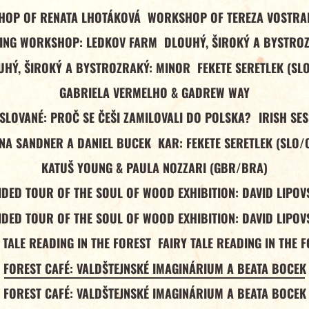
OP OF RENATA LHOTÁKOVÁ
WORKSHOP OF TEREZA VOSTR
ING WORKSHOP: LEDKOV FARM
DLOUHÝ, ŠIROKÝ A BYSTRO
UHÝ, ŠIROKÝ A BYSTROZRAKÝ: MINOR
FEKETE SERETLEK (SL
GABRIELA VERMELHO & GADREW WAY
 SLOVANÉ: PROČ SE ČEŠI ZAMILOVALI DO POLSKA?
IRISH SE
NA SANDNER A DANIEL BUCEK
KAR: FEKETE SERETLEK (SLO/
KATUŠ YOUNG & PAULA NOZZARI (GBR/BRA)
IDED TOUR OF THE SOUL OF WOOD EXHIBITION: DAVID LIPOV
IDED TOUR OF THE SOUL OF WOOD EXHIBITION: DAVID LIPOV
 TALE READING IN THE FOREST
FAIRY TALE READING IN THE 
FOREST CAFÉ: VALDŠTEJNSKÉ IMAGINÁRIUM A BEATA BOCEK
FOREST CAFÉ: VALDŠTEJNSKÉ IMAGINÁRIUM A BEATA BOCEK