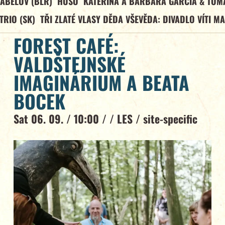
ABELOV (BLR)
HUSO
KATEŘINA A BARBARA GARCÍA & TOM
TRIO (SK)
TŘI ZLATÉ VLASY DĚDA VŠEVĚDA: DIVADLO VÍTI M
FOREST CAFÉ:
VALDŠTEJNSKÉ
IMAGINÁRIUM A BEATA
BOCEK
Sat 06. 09. / 10:00 / /
LES
/
site-specific