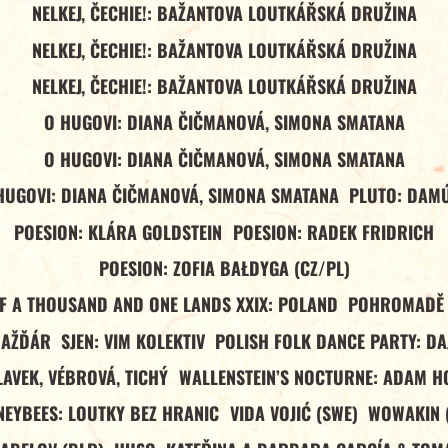
NELKEJ, ČECHIE!: BAŽANTOVA LOUTKÁŘSKÁ DRUŽINA
NELKEJ, ČECHIE!: BAŽANTOVA LOUTKÁŘSKÁ DRUŽINA
NELKEJ, ČECHIE!: BAŽANTOVA LOUTKÁŘSKÁ DRUŽINA
O HUGOVI: DIANA ČIČMANOVÁ, SIMONA SMATANA
O HUGOVI: DIANA ČIČMANOVÁ, SIMONA SMATANA
HUGOVI: DIANA ČIČMANOVÁ, SIMONA SMATANA
PLUTO: DAM
POESION: KLÁRA GOLDSTEIN
POESION: RADEK FRIDRICH
POESION: ZOFIA BAŁDYGA (CZ/PL)
OF A THOUSAND AND ONE LANDS XXIX: POLAND
POHROMADĚ 
NAŽĎÁR
SJEN: VIM KOLEKTIV
POLISH FOLK DANCE PARTY: DA
LAVEK, VÉBROVÁ, TICHÝ
WALLENSTEIN’S NOCTURNE: ADAM H
EYBEES: LOUTKY BEZ HRANIC
VIDA VOJIĆ (SWE)
WOWAKIN 