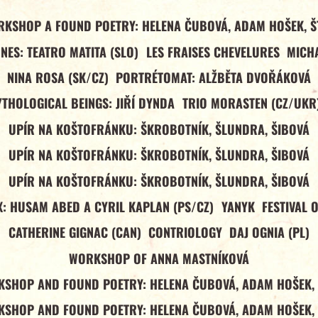
RKSHOP A FOUND POETRY: HELENA ČUBOVÁ, ADAM HOŠEK, Š
NES: TEATRO MATITA (SLO)
LES FRAISES CHEVELURES
MICHA
NINA ROSA (SK/CZ)
PORTRÉTOMAT: ALŽBĚTA DVOŘÁKOVÁ
YTHOLOGICAL BEINGS: JIŘÍ DYNDA
TRIO MORASTEN (CZ/UKR
UPÍR NA KOŠTOFRÁNKU: ŠKROBOTNÍK, ŠLUNDRA, ŠIBOVÁ
UPÍR NA KOŠTOFRÁNKU: ŠKROBOTNÍK, ŠLUNDRA, ŠIBOVÁ
UPÍR NA KOŠTOFRÁNKU: ŠKROBOTNÍK, ŠLUNDRA, ŠIBOVÁ
: HUSAM ABED A CYRIL KAPLAN (PS/CZ)
YANYK
FESTIVAL 
CATHERINE GIGNAC (CAN)
CONTRIOLOGY
DAJ OGNIA (PL)
WORKSHOP OF ANNA MASTNÍKOVÁ
SHOP AND FOUND POETRY: HELENA ČUBOVÁ, ADAM HOŠEK,
SHOP AND FOUND POETRY: HELENA ČUBOVÁ, ADAM HOŠEK,