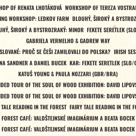
OP OF RENATA LHOTÁKOVÁ
WORKSHOP OF TEREZA VOSTR
ING WORKSHOP: LEDKOV FARM
DLOUHÝ, ŠIROKÝ A BYSTRO
UHÝ, ŠIROKÝ A BYSTROZRAKÝ: MINOR
FEKETE SERETLEK (SL
GABRIELA VERMELHO & GADREW WAY
 SLOVANÉ: PROČ SE ČEŠI ZAMILOVALI DO POLSKA?
IRISH SE
NA SANDNER A DANIEL BUCEK
KAR: FEKETE SERETLEK (SLO/
KATUŠ YOUNG & PAULA NOZZARI (GBR/BRA)
IDED TOUR OF THE SOUL OF WOOD EXHIBITION: DAVID LIPOV
IDED TOUR OF THE SOUL OF WOOD EXHIBITION: DAVID LIPOV
 TALE READING IN THE FOREST
FAIRY TALE READING IN THE 
FOREST CAFÉ: VALDŠTEJNSKÉ IMAGINÁRIUM A BEATA BOCEK
FOREST CAFÉ: VALDŠTEJNSKÉ IMAGINÁRIUM A BEATA BOCEK