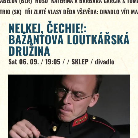
ABELOV (BLR)
HUSO
KATEŘINA A BARBARA GARCÍA & TOM
TRIO (SK)
TŘI ZLATÉ VLASY DĚDA VŠEVĚDA: DIVADLO VÍTI M
NELKEJ, ČECHIE!:
BAŽANTOVA LOUTKÁŘSKÁ
DRUŽINA
Sat 06. 09. / 19:05 / /
SKLEP
/
divadlo