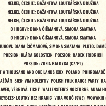
NELKEJ, ČECHIE!: BAŽANTOVA LOUTKÁŘSKÁ DRUŽINA
NELKEJ, ČECHIE!: BAŽANTOVA LOUTKÁŘSKÁ DRUŽINA
NELKEJ, ČECHIE!: BAŽANTOVA LOUTKÁŘSKÁ DRUŽINA
O HUGOVI: DIANA ČIČMANOVÁ, SIMONA SMATANA
O HUGOVI: DIANA ČIČMANOVÁ, SIMONA SMATANA
HUGOVI: DIANA ČIČMANOVÁ, SIMONA SMATANA
PLUTO: DAM
POESION: KLÁRA GOLDSTEIN
POESION: RADEK FRIDRICH
POESION: ZOFIA BAŁDYGA (CZ/PL)
OF A THOUSAND AND ONE LANDS XXIX: POLAND
POHROMADĚ 
NAŽĎÁR
SJEN: VIM KOLEKTIV
POLISH FOLK DANCE PARTY: DA
LAVEK, VÉBROVÁ, TICHÝ
WALLENSTEIN’S NOCTURNE: ADAM H
EYBEES: LOUTKY BEZ HRANIC
VIDA VOJIĆ (SWE)
WOWAKIN 