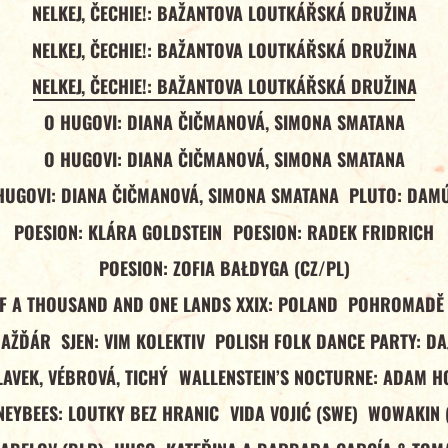
NELKEJ, ČECHIE!: BAŽANTOVA LOUTKÁŘSKÁ DRUŽINA
NELKEJ, ČECHIE!: BAŽANTOVA LOUTKÁŘSKÁ DRUŽINA
NELKEJ, ČECHIE!: BAŽANTOVA LOUTKÁŘSKÁ DRUŽINA
O HUGOVI: DIANA ČIČMANOVÁ, SIMONA SMATANA
O HUGOVI: DIANA ČIČMANOVÁ, SIMONA SMATANA
HUGOVI: DIANA ČIČMANOVÁ, SIMONA SMATANA
PLUTO: DAM
POESION: KLÁRA GOLDSTEIN
POESION: RADEK FRIDRICH
POESION: ZOFIA BAŁDYGA (CZ/PL)
OF A THOUSAND AND ONE LANDS XXIX: POLAND
POHROMADĚ 
NAŽĎÁR
SJEN: VIM KOLEKTIV
POLISH FOLK DANCE PARTY: DA
LAVEK, VÉBROVÁ, TICHÝ
WALLENSTEIN’S NOCTURNE: ADAM H
EYBEES: LOUTKY BEZ HRANIC
VIDA VOJIĆ (SWE)
WOWAKIN 