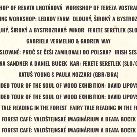
OP OF RENATA LHOTÁKOVÁ
WORKSHOP OF TEREZA VOSTR
ING WORKSHOP: LEDKOV FARM
DLOUHÝ, ŠIROKÝ A BYSTRO
UHÝ, ŠIROKÝ A BYSTROZRAKÝ: MINOR
FEKETE SERETLEK (SL
GABRIELA VERMELHO & GADREW WAY
 SLOVANÉ: PROČ SE ČEŠI ZAMILOVALI DO POLSKA?
IRISH SE
NA SANDNER A DANIEL BUCEK
KAR: FEKETE SERETLEK (SLO/
KATUŠ YOUNG & PAULA NOZZARI (GBR/BRA)
IDED TOUR OF THE SOUL OF WOOD EXHIBITION: DAVID LIPOV
IDED TOUR OF THE SOUL OF WOOD EXHIBITION: DAVID LIPOV
 TALE READING IN THE FOREST
FAIRY TALE READING IN THE 
FOREST CAFÉ: VALDŠTEJNSKÉ IMAGINÁRIUM A BEATA BOCEK
FOREST CAFÉ: VALDŠTEJNSKÉ IMAGINÁRIUM A BEATA BOCEK