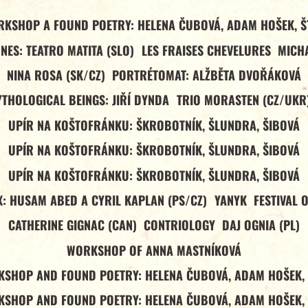
RKSHOP A FOUND POETRY: HELENA ČUBOVÁ, ADAM HOŠEK, Š
NES: TEATRO MATITA (SLO)
LES FRAISES CHEVELURES
MICHA
NINA ROSA (SK/CZ)
PORTRÉTOMAT: ALŽBĚTA DVOŘÁKOVÁ
YTHOLOGICAL BEINGS: JIŘÍ DYNDA
TRIO MORASTEN (CZ/UKR
UPÍR NA KOŠTOFRÁNKU: ŠKROBOTNÍK, ŠLUNDRA, ŠIBOVÁ
UPÍR NA KOŠTOFRÁNKU: ŠKROBOTNÍK, ŠLUNDRA, ŠIBOVÁ
UPÍR NA KOŠTOFRÁNKU: ŠKROBOTNÍK, ŠLUNDRA, ŠIBOVÁ
: HUSAM ABED A CYRIL KAPLAN (PS/CZ)
YANYK
FESTIVAL 
CATHERINE GIGNAC (CAN)
CONTRIOLOGY
DAJ OGNIA (PL)
WORKSHOP OF ANNA MASTNÍKOVÁ
SHOP AND FOUND POETRY: HELENA ČUBOVÁ, ADAM HOŠEK,
SHOP AND FOUND POETRY: HELENA ČUBOVÁ, ADAM HOŠEK,