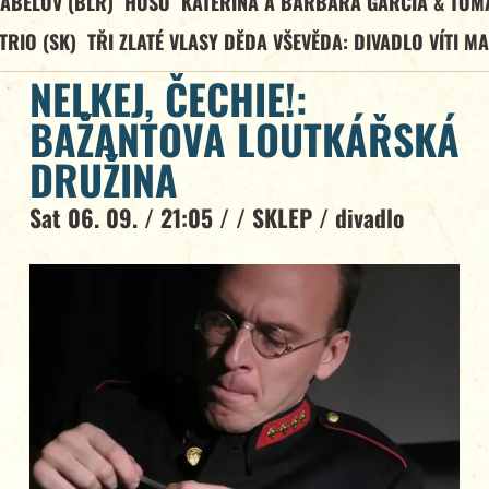
ABELOV (BLR)
HUSO
KATEŘINA A BARBARA GARCÍA & TOM
TRIO (SK)
TŘI ZLATÉ VLASY DĚDA VŠEVĚDA: DIVADLO VÍTI M
NELKEJ, ČECHIE!:
BAŽANTOVA LOUTKÁŘSKÁ
DRUŽINA
Sat 06. 09. / 21:05 / /
SKLEP
/
divadlo