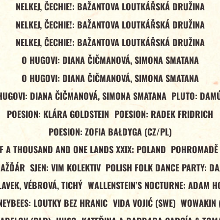
NELKEJ, ČECHIE!: BAŽANTOVA LOUTKÁŘSKÁ DRUŽINA
NELKEJ, ČECHIE!: BAŽANTOVA LOUTKÁŘSKÁ DRUŽINA
NELKEJ, ČECHIE!: BAŽANTOVA LOUTKÁŘSKÁ DRUŽINA
O HUGOVI: DIANA ČIČMANOVÁ, SIMONA SMATANA
O HUGOVI: DIANA ČIČMANOVÁ, SIMONA SMATANA
HUGOVI: DIANA ČIČMANOVÁ, SIMONA SMATANA
PLUTO: DAM
POESION: KLÁRA GOLDSTEIN
POESION: RADEK FRIDRICH
POESION: ZOFIA BAŁDYGA (CZ/PL)
OF A THOUSAND AND ONE LANDS XXIX: POLAND
POHROMADĚ 
NAŽĎÁR
SJEN: VIM KOLEKTIV
POLISH FOLK DANCE PARTY: DA
LAVEK, VÉBROVÁ, TICHÝ
WALLENSTEIN’S NOCTURNE: ADAM H
EYBEES: LOUTKY BEZ HRANIC
VIDA VOJIĆ (SWE)
WOWAKIN 