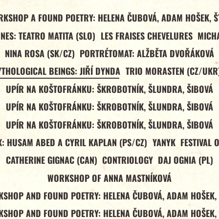
RKSHOP A FOUND POETRY: HELENA ČUBOVÁ, ADAM HOŠEK, Š
NES: TEATRO MATITA (SLO)
LES FRAISES CHEVELURES
MICHA
NINA ROSA (SK/CZ)
PORTRÉTOMAT: ALŽBĚTA DVOŘÁKOVÁ
YTHOLOGICAL BEINGS: JIŘÍ DYNDA
TRIO MORASTEN (CZ/UKR
UPÍR NA KOŠTOFRÁNKU: ŠKROBOTNÍK, ŠLUNDRA, ŠIBOVÁ
UPÍR NA KOŠTOFRÁNKU: ŠKROBOTNÍK, ŠLUNDRA, ŠIBOVÁ
UPÍR NA KOŠTOFRÁNKU: ŠKROBOTNÍK, ŠLUNDRA, ŠIBOVÁ
: HUSAM ABED A CYRIL KAPLAN (PS/CZ)
YANYK
FESTIVAL 
CATHERINE GIGNAC (CAN)
CONTRIOLOGY
DAJ OGNIA (PL)
WORKSHOP OF ANNA MASTNÍKOVÁ
SHOP AND FOUND POETRY: HELENA ČUBOVÁ, ADAM HOŠEK,
SHOP AND FOUND POETRY: HELENA ČUBOVÁ, ADAM HOŠEK,