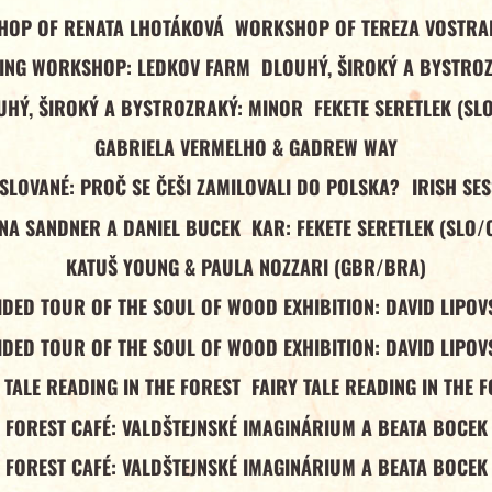
OP OF RENATA LHOTÁKOVÁ
WORKSHOP OF TEREZA VOSTR
ING WORKSHOP: LEDKOV FARM
DLOUHÝ, ŠIROKÝ A BYSTRO
UHÝ, ŠIROKÝ A BYSTROZRAKÝ: MINOR
FEKETE SERETLEK (SL
GABRIELA VERMELHO & GADREW WAY
 SLOVANÉ: PROČ SE ČEŠI ZAMILOVALI DO POLSKA?
IRISH SE
NA SANDNER A DANIEL BUCEK
KAR: FEKETE SERETLEK (SLO/
KATUŠ YOUNG & PAULA NOZZARI (GBR/BRA)
IDED TOUR OF THE SOUL OF WOOD EXHIBITION: DAVID LIPOV
IDED TOUR OF THE SOUL OF WOOD EXHIBITION: DAVID LIPOV
 TALE READING IN THE FOREST
FAIRY TALE READING IN THE 
FOREST CAFÉ: VALDŠTEJNSKÉ IMAGINÁRIUM A BEATA BOCEK
FOREST CAFÉ: VALDŠTEJNSKÉ IMAGINÁRIUM A BEATA BOCEK