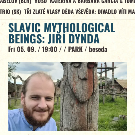
ABELOV (BLR)
HUSO
KATEŘINA A BARBARA GARCÍA & TOM
TRIO (SK)
TŘI ZLATÉ VLASY DĚDA VŠEVĚDA: DIVADLO VÍTI M
SLAVIC MYTHOLOGICAL
BEINGS: JIŘÍ DYNDA
Fri 05. 09. / 19:00 / /
PARK
/
beseda