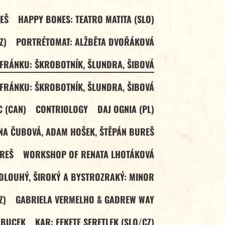
EŠ
HAPPY BONES: TEATRO MATITA (SLO)
Z)
PORTRÉTOMAT: ALŽBĚTA DVOŘÁKOVÁ
FRÁNKU: ŠKROBOTNÍK, ŠLUNDRA, ŠIBOVÁ
FRÁNKU: ŠKROBOTNÍK, ŠLUNDRA, ŠIBOVÁ
C (CAN)
CONTRIOLOGY
DAJ OGNIA (PL)
NA ČUBOVÁ, ADAM HOŠEK, ŠTĚPÁN BUREŠ
REŠ
WORKSHOP OF RENATA LHOTÁKOVÁ
DLOUHÝ, ŠIROKÝ A BYSTROZRAKÝ: MINOR
Z)
GABRIELA VERMELHO & GADREW WAY
 BUCEK
KAR: FEKETE SERETLEK (SLO/CZ)