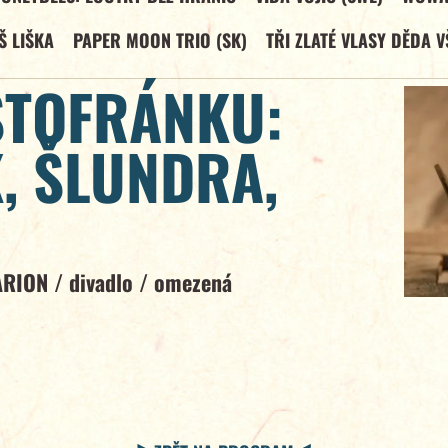
Š LIŠKA
PAPER MOON TRIO (SK)
TŘI ZLATÉ VLASY DĚDA V
ŠTOFRÁNKU:
, ŠLUNDRA,
ARION
/
divadlo
/
omezená