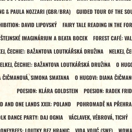
NG & PAULA NOZZARI (GBR/BRA)
GUIDED TOUR OF THE SOU
IBITION: DAVID LIPOVSKÝ
FAIRY TALE READING IN THE FO
DŠTEJNSKÉ IMAGINÁRIUM A BEATA BOCEK
FOREST CAFÉ: VA
EJ, ČECHIE!: BAŽANTOVA LOUTKÁŘSKÁ DRUŽINA
NELKEJ, Č
ELKEJ, ČECHIE!: BAŽANTOVA LOUTKÁŘSKÁ DRUŽINA
O HUGO
A ČIČMANOVÁ, SIMONA SMATANA
O HUGOVI: DIANA ČIČMAN
POESION: KLÁRA GOLDSTEIN
POESION: RADEK FRI
ND AND ONE LANDS XXIX: POLAND
POHROMADĚ NA PŘEHRA
OLK DANCE PARTY: DAJ OGNIA
VÁCLAVEK, VÉBROVÁ, TICHÝ
ONEYBEES: LOUTKY BEZ HRANIC
VIDA VOJIĆ (SWE)
WOWAK