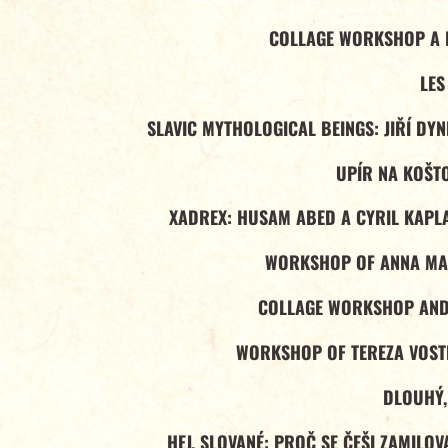
COLLAGE WORKSHOP A F
LES
SLAVIC MYTHOLOGICAL BEINGS: JIŘÍ DY
UPÍR NA KOŠT
XADREX: HUSAM ABED A CYRIL KAPLA
WORKSHOP OF ANNA MA
COLLAGE WORKSHOP AND 
WORKSHOP OF TEREZA VOS
DLOUHÝ,
HEJ, SLOVANÉ: PROČ SE ČEŠI ZAMILO