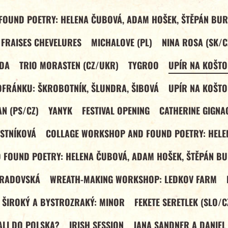
OUND POETRY: HELENA ČUBOVÁ, ADAM HOŠEK, ŠTĚPÁN BUR
 FRAISES CHEVELURES
MICHALOVE (PL)
NINA ROSA (SK/C
NDA
TRIO MORASTEN (CZ/UKR)
TYGROO
UPÍR NA KOŠTO
OFRÁNKU: ŠKROBOTNÍK, ŠLUNDRA, ŠIBOVÁ
UPÍR NA KOŠTO
N (PS/CZ)
YANYK
FESTIVAL OPENING
CATHERINE GIGNA
STNÍKOVÁ
COLLAGE WORKSHOP AND FOUND POETRY: HELE
FOUND POETRY: HELENA ČUBOVÁ, ADAM HOŠEK, ŠTĚPÁN BU
TRADOVSKÁ
WREATH-MAKING WORKSHOP: LEDKOV FARM
 ŠIROKÝ A BYSTROZRAKÝ: MINOR
FEKETE SERETLEK (SLO/C
VALI DO POLSKA?
IRISH SESSION
JANA SANDNER A DANIEL