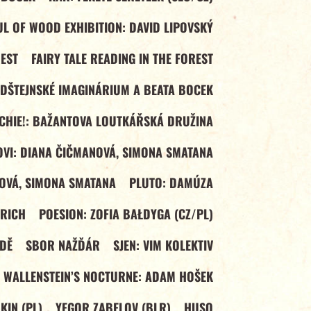
L OF WOOD EXHIBITION: DAVID LIPOVSKÝ
REST
FAIRY TALE READING IN THE FOREST
LDŠTEJNSKÉ IMAGINÁRIUM A BEATA BOCEK
ECHIE!: BAŽANTOVA LOUTKÁŘSKÁ DRUŽINA
VI: DIANA ČIČMANOVÁ, SIMONA SMATANA
OVÁ, SIMONA SMATANA
PLUTO: DAMÚZA
DRICH
POESION: ZOFIA BAŁDYGA (CZ/PL)
DĚ
SBOR NAŽĎÁR
SJEN: VIM KOLEKTIV
WALLENSTEIN’S NOCTURNE: ADAM HOŠEK
IN (PL)
YEGOR ZABELOV (BLR)
HUSO