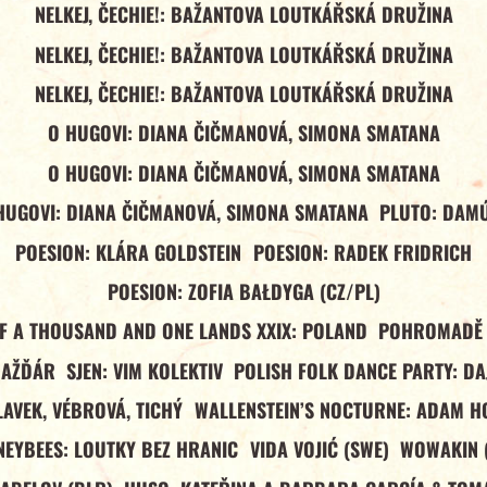
NELKEJ, ČECHIE!: BAŽANTOVA LOUTKÁŘSKÁ DRUŽINA
NELKEJ, ČECHIE!: BAŽANTOVA LOUTKÁŘSKÁ DRUŽINA
NELKEJ, ČECHIE!: BAŽANTOVA LOUTKÁŘSKÁ DRUŽINA
O HUGOVI: DIANA ČIČMANOVÁ, SIMONA SMATANA
O HUGOVI: DIANA ČIČMANOVÁ, SIMONA SMATANA
HUGOVI: DIANA ČIČMANOVÁ, SIMONA SMATANA
PLUTO: DAM
POESION: KLÁRA GOLDSTEIN
POESION: RADEK FRIDRICH
POESION: ZOFIA BAŁDYGA (CZ/PL)
OF A THOUSAND AND ONE LANDS XXIX: POLAND
POHROMADĚ 
NAŽĎÁR
SJEN: VIM KOLEKTIV
POLISH FOLK DANCE PARTY: DA
LAVEK, VÉBROVÁ, TICHÝ
WALLENSTEIN’S NOCTURNE: ADAM H
EYBEES: LOUTKY BEZ HRANIC
VIDA VOJIĆ (SWE)
WOWAKIN 