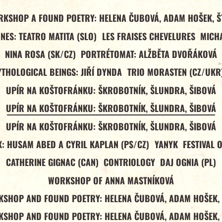
RKSHOP A FOUND POETRY: HELENA ČUBOVÁ, ADAM HOŠEK, Š
NES: TEATRO MATITA (SLO)
LES FRAISES CHEVELURES
MICHA
NINA ROSA (SK/CZ)
PORTRÉTOMAT: ALŽBĚTA DVOŘÁKOVÁ
YTHOLOGICAL BEINGS: JIŘÍ DYNDA
TRIO MORASTEN (CZ/UKR
UPÍR NA KOŠTOFRÁNKU: ŠKROBOTNÍK, ŠLUNDRA, ŠIBOVÁ
UPÍR NA KOŠTOFRÁNKU: ŠKROBOTNÍK, ŠLUNDRA, ŠIBOVÁ
UPÍR NA KOŠTOFRÁNKU: ŠKROBOTNÍK, ŠLUNDRA, ŠIBOVÁ
: HUSAM ABED A CYRIL KAPLAN (PS/CZ)
YANYK
FESTIVAL 
CATHERINE GIGNAC (CAN)
CONTRIOLOGY
DAJ OGNIA (PL)
WORKSHOP OF ANNA MASTNÍKOVÁ
SHOP AND FOUND POETRY: HELENA ČUBOVÁ, ADAM HOŠEK,
SHOP AND FOUND POETRY: HELENA ČUBOVÁ, ADAM HOŠEK,