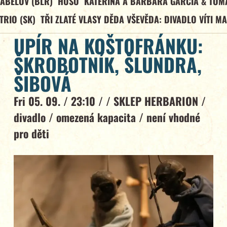
ABELOV (BLR)
HUSO
KATEŘINA A BARBARA GARCÍA & TOM
TRIO (SK)
TŘI ZLATÉ VLASY DĚDA VŠEVĚDA: DIVADLO VÍTI M
UPÍR NA KOŠTOFRÁNKU:
ŠKROBOTNÍK, ŠLUNDRA,
ŠIBOVÁ
Fri 05. 09. / 23:10 / /
SKLEP HERBARION
/
divadlo
/
omezená kapacita
/
není vhodné
pro děti