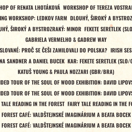
OP OF RENATA LHOTÁKOVÁ
WORKSHOP OF TEREZA VOSTR
ING WORKSHOP: LEDKOV FARM
DLOUHÝ, ŠIROKÝ A BYSTRO
UHÝ, ŠIROKÝ A BYSTROZRAKÝ: MINOR
FEKETE SERETLEK (SL
GABRIELA VERMELHO & GADREW WAY
 SLOVANÉ: PROČ SE ČEŠI ZAMILOVALI DO POLSKA?
IRISH SE
NA SANDNER A DANIEL BUCEK
KAR: FEKETE SERETLEK (SLO/
KATUŠ YOUNG & PAULA NOZZARI (GBR/BRA)
IDED TOUR OF THE SOUL OF WOOD EXHIBITION: DAVID LIPOV
IDED TOUR OF THE SOUL OF WOOD EXHIBITION: DAVID LIPOV
 TALE READING IN THE FOREST
FAIRY TALE READING IN THE 
FOREST CAFÉ: VALDŠTEJNSKÉ IMAGINÁRIUM A BEATA BOCEK
FOREST CAFÉ: VALDŠTEJNSKÉ IMAGINÁRIUM A BEATA BOCEK