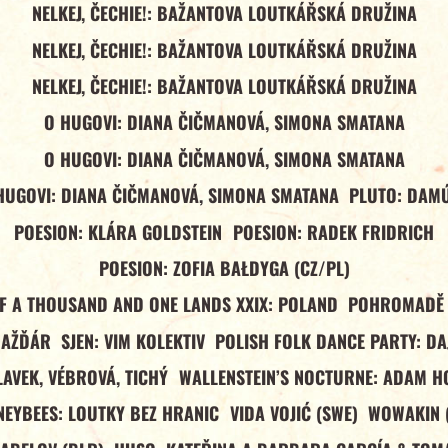
NELKEJ, ČECHIE!: BAŽANTOVA LOUTKÁŘSKÁ DRUŽINA
NELKEJ, ČECHIE!: BAŽANTOVA LOUTKÁŘSKÁ DRUŽINA
NELKEJ, ČECHIE!: BAŽANTOVA LOUTKÁŘSKÁ DRUŽINA
O HUGOVI: DIANA ČIČMANOVÁ, SIMONA SMATANA
O HUGOVI: DIANA ČIČMANOVÁ, SIMONA SMATANA
HUGOVI: DIANA ČIČMANOVÁ, SIMONA SMATANA
PLUTO: DAM
POESION: KLÁRA GOLDSTEIN
POESION: RADEK FRIDRICH
POESION: ZOFIA BAŁDYGA (CZ/PL)
OF A THOUSAND AND ONE LANDS XXIX: POLAND
POHROMADĚ 
NAŽĎÁR
SJEN: VIM KOLEKTIV
POLISH FOLK DANCE PARTY: DA
LAVEK, VÉBROVÁ, TICHÝ
WALLENSTEIN’S NOCTURNE: ADAM H
EYBEES: LOUTKY BEZ HRANIC
VIDA VOJIĆ (SWE)
WOWAKIN 