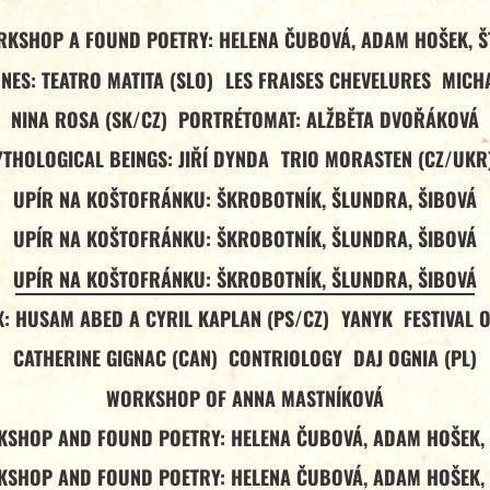
RKSHOP A FOUND POETRY: HELENA ČUBOVÁ, ADAM HOŠEK, Š
NES: TEATRO MATITA (SLO)
LES FRAISES CHEVELURES
MICHA
NINA ROSA (SK/CZ)
PORTRÉTOMAT: ALŽBĚTA DVOŘÁKOVÁ
YTHOLOGICAL BEINGS: JIŘÍ DYNDA
TRIO MORASTEN (CZ/UKR
UPÍR NA KOŠTOFRÁNKU: ŠKROBOTNÍK, ŠLUNDRA, ŠIBOVÁ
UPÍR NA KOŠTOFRÁNKU: ŠKROBOTNÍK, ŠLUNDRA, ŠIBOVÁ
UPÍR NA KOŠTOFRÁNKU: ŠKROBOTNÍK, ŠLUNDRA, ŠIBOVÁ
: HUSAM ABED A CYRIL KAPLAN (PS/CZ)
YANYK
FESTIVAL 
CATHERINE GIGNAC (CAN)
CONTRIOLOGY
DAJ OGNIA (PL)
WORKSHOP OF ANNA MASTNÍKOVÁ
SHOP AND FOUND POETRY: HELENA ČUBOVÁ, ADAM HOŠEK,
SHOP AND FOUND POETRY: HELENA ČUBOVÁ, ADAM HOŠEK,