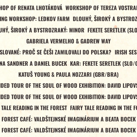
OP OF RENATA LHOTÁKOVÁ
WORKSHOP OF TEREZA VOSTR
ING WORKSHOP: LEDKOV FARM
DLOUHÝ, ŠIROKÝ A BYSTRO
UHÝ, ŠIROKÝ A BYSTROZRAKÝ: MINOR
FEKETE SERETLEK (SL
GABRIELA VERMELHO & GADREW WAY
 SLOVANÉ: PROČ SE ČEŠI ZAMILOVALI DO POLSKA?
IRISH SE
NA SANDNER A DANIEL BUCEK
KAR: FEKETE SERETLEK (SLO/
KATUŠ YOUNG & PAULA NOZZARI (GBR/BRA)
IDED TOUR OF THE SOUL OF WOOD EXHIBITION: DAVID LIPOV
IDED TOUR OF THE SOUL OF WOOD EXHIBITION: DAVID LIPOV
 TALE READING IN THE FOREST
FAIRY TALE READING IN THE 
FOREST CAFÉ: VALDŠTEJNSKÉ IMAGINÁRIUM A BEATA BOCEK
FOREST CAFÉ: VALDŠTEJNSKÉ IMAGINÁRIUM A BEATA BOCEK