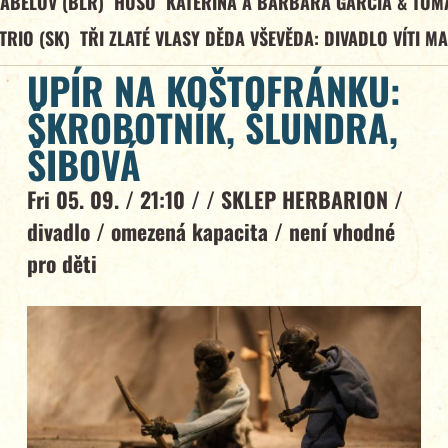
ABELOV (BLR)
HUSO
KATEŘINA A BARBARA GARCÍA & TOM
TRIO (SK)
TŘI ZLATÉ VLASY DĚDA VŠEVĚDA: DIVADLO VÍTI M
UPÍR NA KOŠTOFRÁNKU:
ŠKROBOTNÍK, ŠLUNDRA,
ŠIBOVÁ
Fri 05. 09. / 21:10 / /
SKLEP HERBARION
/
divadlo
/
omezená kapacita
/
není vhodné
pro děti