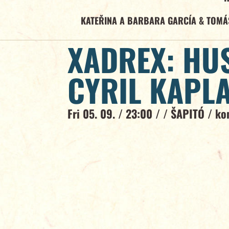
KATEŘINA A BARBARA GARCÍA & TOMÁ
XADREX: HU
CYRIL KAPLA
Fri 05. 09. / 23:00 / /
ŠAPITÓ
/
ko