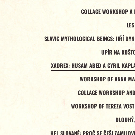
COLLAGE WORKSHOP A F
LES
SLAVIC MYTHOLOGICAL BEINGS: JIŘÍ DY
UPÍR NA KOŠT
XADREX: HUSAM ABED A CYRIL KAPLA
WORKSHOP OF ANNA MA
COLLAGE WORKSHOP AND 
WORKSHOP OF TEREZA VOS
DLOUHÝ,
HEJ, SLOVANÉ: PROČ SE ČEŠI ZAMILO