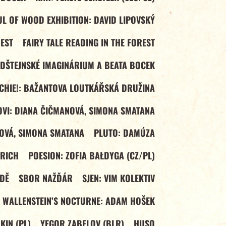
L OF WOOD EXHIBITION: DAVID LIPOVSKÝ
REST
FAIRY TALE READING IN THE FOREST
LDŠTEJNSKÉ IMAGINÁRIUM A BEATA BOCEK
ECHIE!: BAŽANTOVA LOUTKÁŘSKÁ DRUŽINA
VI: DIANA ČIČMANOVÁ, SIMONA SMATANA
OVÁ, SIMONA SMATANA
PLUTO: DAMÚZA
DRICH
POESION: ZOFIA BAŁDYGA (CZ/PL)
DĚ
SBOR NAŽĎÁR
SJEN: VIM KOLEKTIV
WALLENSTEIN’S NOCTURNE: ADAM HOŠEK
IN (PL)
YEGOR ZABELOV (BLR)
HUSO