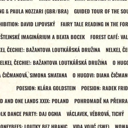
NG & PAULA NOZZARI (GBR/BRA)
GUIDED TOUR OF THE SOU
IBITION: DAVID LIPOVSKÝ
FAIRY TALE READING IN THE FO
DŠTEJNSKÉ IMAGINÁRIUM A BEATA BOCEK
FOREST CAFÉ: VA
EJ, ČECHIE!: BAŽANTOVA LOUTKÁŘSKÁ DRUŽINA
NELKEJ, Č
ELKEJ, ČECHIE!: BAŽANTOVA LOUTKÁŘSKÁ DRUŽINA
O HUGO
A ČIČMANOVÁ, SIMONA SMATANA
O HUGOVI: DIANA ČIČMAN
POESION: KLÁRA GOLDSTEIN
POESION: RADEK FRI
ND AND ONE LANDS XXIX: POLAND
POHROMADĚ NA PŘEHRA
OLK DANCE PARTY: DAJ OGNIA
VÁCLAVEK, VÉBROVÁ, TICHÝ
ONEYBEES: LOUTKY BEZ HRANIC
VIDA VOJIĆ (SWE)
WOWAK