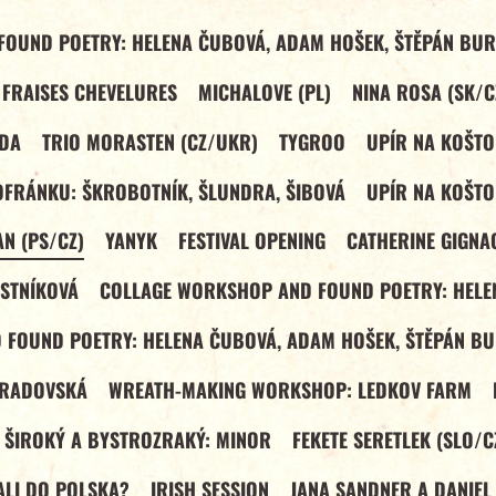
OUND POETRY: HELENA ČUBOVÁ, ADAM HOŠEK, ŠTĚPÁN BUR
 FRAISES CHEVELURES
MICHALOVE (PL)
NINA ROSA (SK/C
NDA
TRIO MORASTEN (CZ/UKR)
TYGROO
UPÍR NA KOŠTO
OFRÁNKU: ŠKROBOTNÍK, ŠLUNDRA, ŠIBOVÁ
UPÍR NA KOŠTO
N (PS/CZ)
YANYK
FESTIVAL OPENING
CATHERINE GIGNA
STNÍKOVÁ
COLLAGE WORKSHOP AND FOUND POETRY: HELE
FOUND POETRY: HELENA ČUBOVÁ, ADAM HOŠEK, ŠTĚPÁN BU
TRADOVSKÁ
WREATH-MAKING WORKSHOP: LEDKOV FARM
 ŠIROKÝ A BYSTROZRAKÝ: MINOR
FEKETE SERETLEK (SLO/C
VALI DO POLSKA?
IRISH SESSION
JANA SANDNER A DANIEL