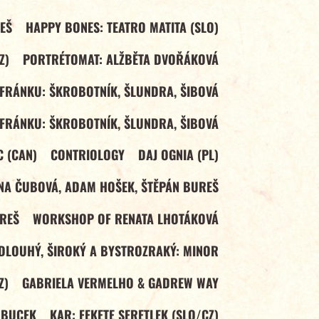
EŠ
HAPPY BONES: TEATRO MATITA (SLO)
Z)
PORTRÉTOMAT: ALŽBĚTA DVOŘÁKOVÁ
FRÁNKU: ŠKROBOTNÍK, ŠLUNDRA, ŠIBOVÁ
FRÁNKU: ŠKROBOTNÍK, ŠLUNDRA, ŠIBOVÁ
C (CAN)
CONTRIOLOGY
DAJ OGNIA (PL)
NA ČUBOVÁ, ADAM HOŠEK, ŠTĚPÁN BUREŠ
REŠ
WORKSHOP OF RENATA LHOTÁKOVÁ
DLOUHÝ, ŠIROKÝ A BYSTROZRAKÝ: MINOR
Z)
GABRIELA VERMELHO & GADREW WAY
 BUCEK
KAR: FEKETE SERETLEK (SLO/CZ)