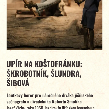
UPÍR NA KOŠTOFRÁNKU:
ŠKROBOTNÍK, ŠLUNDRA,
ŠIBOVÁ
Loutkový horor pro náročného diváka jičínského
scénografa a divadelníka Roberta Smolíka
Josef Váchal roku 1950, inspirován jičínskou legendou o