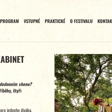
PROGRAM
VSTUPNÉ
PRAKTICKÉ
O FESTIVALU
KONTAK
KABINET
aždodenním shonu?
íběhy, čtyři
 pro jednoho diváka.