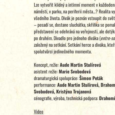
Lze vytvořit klidný a intimní moment v každode
náměstí, v parku, na periferii města…? Realita v
všedního života. Divák je pozván vstoupit do sv
– posadí se, dostane sluchátka, skříňka se poma
představení se odehrává na veřejnosti, ale dotý
po druhém. Divadlo pro jednoho diváka (
entre-so
založený na setkání. Setkání herce a diváka, kteř
spolutvůrci jedinečného momentu.
Koncept, režie:
Aude Martin Stulírová
asistent režie:
Marie Svobodová
dramaturgická spolupráce:
Šimon Peták
performance:
Aude Martin Stulírová, Drahomí
Svobodová, Kristýna Trojanová
cénografie, výroba, technická podpora:
Drahomír
Video