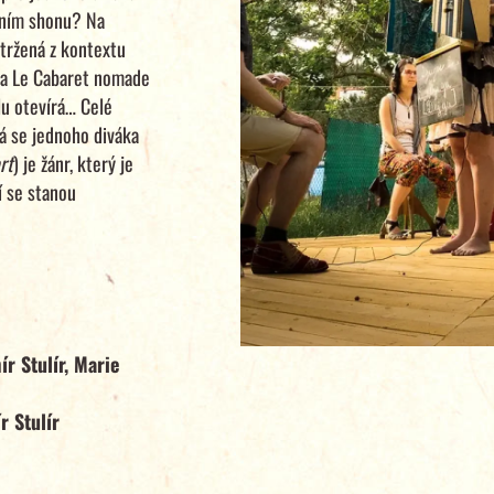
nním shonu? Na
ytržená z kontextu
ěta Le Cabaret nomade
lu otevírá… Celé
ká se jednoho diváka
rt
) je žánr, který je
í se stanou
r Stulír, Marie
 Stulír