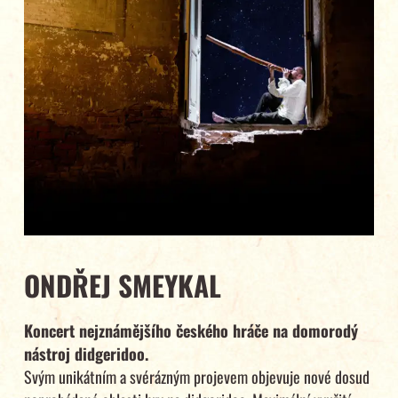
ONDŘEJ SMEYKAL
Koncert nejznámějšího českého hráče na domorodý
nástroj didgeridoo.
Svým unikátním a svérázným projevem objevuje nové dosud