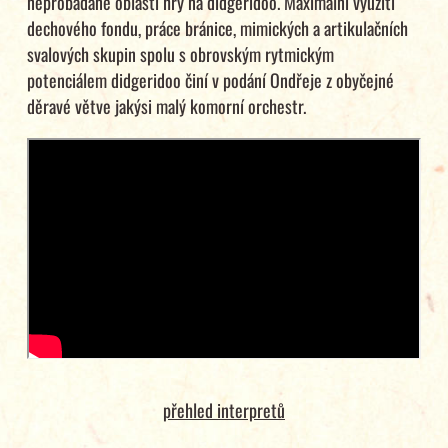
neprobádané oblasti hry na didgeridoo. Maximální využití
dechového fondu, práce bránice, mimických a artikulačních
svalových skupin spolu s obrovským rytmickým
potenciálem didgeridoo činí v podání Ondřeje z obyčejné
děravé větve jakýsi malý komorní orchestr.
přehled interpretů