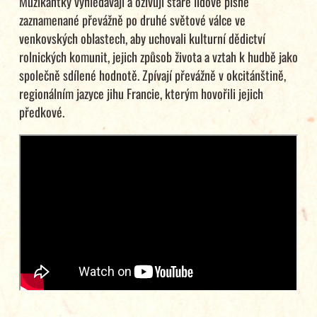
Muzikantky vyhledávají a oživují staré lidové písně
zaznamenané převážně po druhé světové válce ve
venkovských oblastech, aby uchovali kulturní dědictví
rolnických komunit, jejich způsob života a vztah k hudbě jako
společně sdílené hodnotě. Zpívají převážně v okcitánštině,
regionálním jazyce jihu Francie, kterým hovořili jejich
předkové.