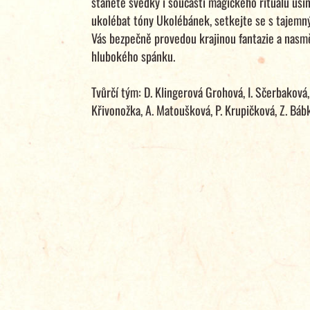
stanete svědky i součástí magického rituálu usí
ukolébat tóny Ukolébánek, setkejte se s tajemný
Vás bezpečně provedou krajinou fantazie a nasm
hlubokého spánku.
Tvůrčí tým: D. Klingerová Grohová, I. Sčerbaková,
Křivonožka, A. Matoušková, P. Krupičková, Z. Báb