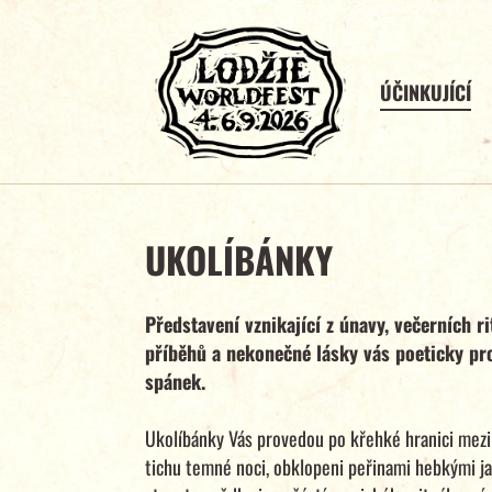
ÚČINKUJÍCÍ
UKOLÍBÁNKY
Představení vznikající z únavy, večerních r
příběhů a nekonečné lásky vás poeticky pr
spánek.
Ukolíbánky Vás provedou po křehké hranici mezi
tichu temné noci, obklopeni peřinami hebkými ja