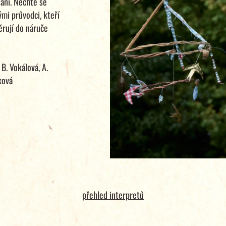
nání. Nechte se
mi průvodci, kteří
ěrují do náruče
 B. Vokálová, A.
ková
přehled interpretů