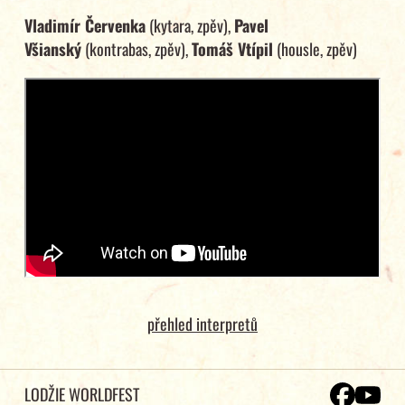
Vladimír Červenka
(kytara, zpěv),
Pavel
Všianský
(kontrabas, zpěv),
Tomáš Vtípil
(housle, zpěv)
přehled interpretů
LODŽIE WORLDFEST