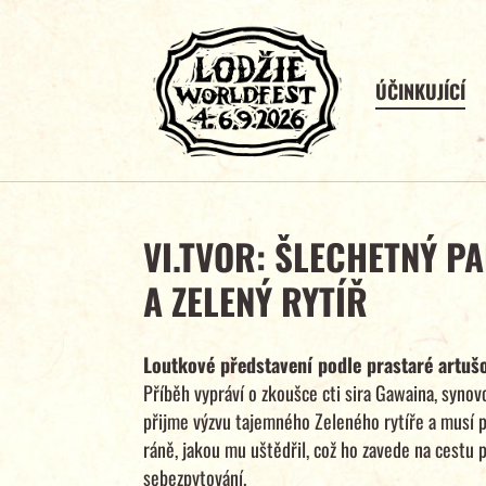
ÚČINKUJÍCÍ
VI.TVOR: ŠLECHETNÝ P
A ZELENÝ RYTÍŘ
Loutkové představení podle prastaré artuš
Příběh vypráví o zkoušce cti sira Gawaina, synov
přijme výzvu tajemného Zeleného rytíře a musí p
ráně, jakou mu uštědřil, což ho zavede na cestu 
sebezpytování.