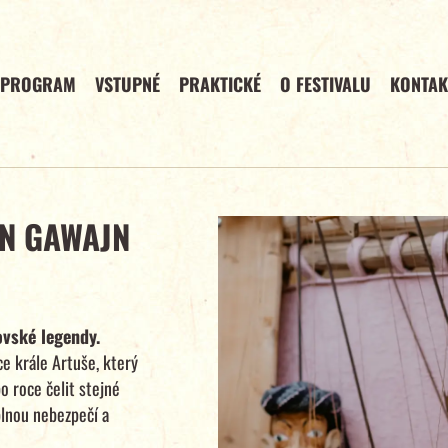
PROGRAM
VSTUPNÉ
PRAKTICKÉ
O FESTIVALU
KONTAK
AN GAWAJN
ovské legendy.
ce krále Artuše, který
o roce čelit stejné
plnou nebezpečí a