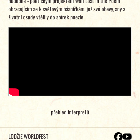
hudebně - poetickým projektem Wolf Lost in the Poem
obracejícím se k světovým básnířkám, jež své obavy, sny a
životní osudy vtělily do sbírek poezie.
přehled interpretů
LODŽIE WORLDFEST