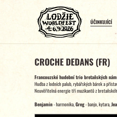
ÚČINKUJÍCÍ
CROCHE DEDANS (FR)
Francouzské hudební trio bretaňských nám
Hudba z lodních palub, rybářských bárek a přísta
Neuvěřitelná energie tří muzikantů z bretaňské
Benjamin
- harmonika,
Greg
- banjo, kytara,
Je