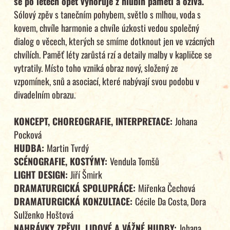
se po letech opět vynořuje z hlubin paměti a ožívá.
Sólový zpěv s tanečním pohybem, světlo s mlhou, voda s
kovem, chvíle harmonie a chvíle úzkosti vedou společný
dialog o věcech, kterých se smíme dotknout jen ve vzácných
chvílích. Paměť léty zarůstá rzí a detaily malby v kapličce se
vytratily. Místo toho vzniká obraz nový, složený ze
vzpomínek, snů a asociací, které nabývají svou podobu v
divadelním obrazu.
KONCEPT, CHOREOGRAFIE, INTERPRETACE:
Johana
Pocková
HUDBA:
Martin Tvrdý
SCÉNOGRAFIE, KOSTÝMY:
Vendula Tomšů
LIGHT DESIGN:
Jiří Šmirk
DRAMATURGICKÁ SPOLUPRÁCE:
Miřenka Čechová
DRAMATURGICKÁ KONZULTACE:
Cécile Da Costa, Dora
Sulženko Hoštová
NAHRÁVKY ZPĚVU, LIDOVÉ A VÁŽNÉ HUDBY:
Johana