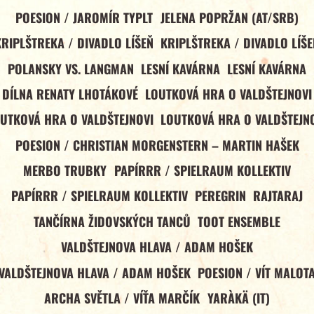
POESION / JAROMÍR TYPLT
JELENA POPRŽAN (AT/SRB)
KRIPLŠTREKA / DIVADLO LÍŠEŇ
KRIPLŠTREKA / DIVADLO LÍŠE
POLANSKY VS. LANGMAN
LESNÍ KAVÁRNA
LESNÍ KAVÁRNA
DÍLNA RENATY LHOTÁKOVÉ
LOUTKOVÁ HRA O VALDŠTEJNOVI
UTKOVÁ HRA O VALDŠTEJNOVI
LOUTKOVÁ HRA O VALDŠTEJN
POESION / CHRISTIAN MORGENSTERN – MARTIN HAŠEK
MERBO TRUBKY
PAPÍRRR / SPIELRAUM KOLLEKTIV
PAPÍRRR / SPIELRAUM KOLLEKTIV
PEREGRIN
RAJTARAJ
TANČÍRNA ŽIDOVSKÝCH TANCŮ
TOOT ENSEMBLE
VALDŠTEJNOVA HLAVA / ADAM HOŠEK
VALDŠTEJNOVA HLAVA / ADAM HOŠEK
POESION / VÍT MALOT
ARCHA SVĚTLA / VÍŤA MARČÍK
YARÀKÄ (IT)