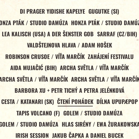
DI PRAGER YIDISHE KAPELYE
GUGUTKE (SI)
ONZA PTÁK / STUDIO DAMÚZA
HONZA PTÁK / STUDIO DAMÚ
LEA KALISCH (USA) A DER ŠENSTER GOB
SARRAF (CZ/BIH)
VALDŠTEJNOVA HLAVA / ADAM HOŠEK
ROBINSON CRUSOE / VÍŤA MARČÍK
ZAHÁJENÍ FESTIVALU
AIDA MUJAČIĆ (BIH)
ARCHA SVĚTLA / VÍŤA MARČÍK
ARCHA SVĚTLA / VÍŤA MARČÍK
ARCHA SVĚTLA / VÍŤA MARČÍ
BARBORA XU + PETR TICHÝ A PETRA JELÉNKOVÁ
CESTA / KATANARI (SK)
ČTENÍ POHÁDEK
DÍLNA UPUPÆPOP
TAPIS VOLCANO (F)
GOLEM / STUDIO DAMÚZA
GOLEM / STUDIO DAMÚZA
HLAS SIRÉNY / EWA ŻURAKOWSK
IRISH SESSION
JAKUB ČAPKA A DANIEL BUCEK