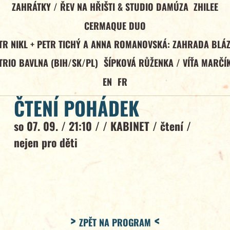
ZAHRÁTKY / ŘEV NA HŘIŠTI & STUDIO DAMÚZA
ZHILEE
CERMAQUE DUO
TR NIKL + PETR TICHÝ A ANNA ROMANOVSKÁ: ZAHRADA BLÁ
TRIO BAVLNA (BIH/SK/PL)
ŠÍPKOVÁ RŮŽENKA / VÍŤA MARČÍ
EN
FR
ČTENÍ POHÁDEK
so 07. 09. / 21:10 / /
KABINET
/
čtení
/
nejen pro děti
ZPĚT NA PROGRAM