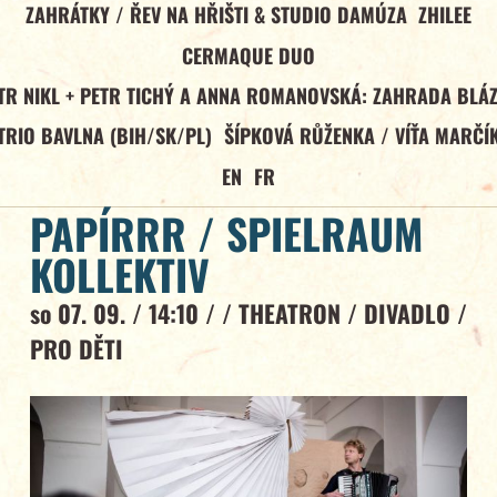
ZAHRÁTKY / ŘEV NA HŘIŠTI & STUDIO DAMÚZA
ZHILEE
CERMAQUE DUO
TR NIKL + PETR TICHÝ A ANNA ROMANOVSKÁ: ZAHRADA BLÁ
TRIO BAVLNA (BIH/SK/PL)
ŠÍPKOVÁ RŮŽENKA / VÍŤA MARČÍ
EN
FR
PAPÍRRR / SPIELRAUM
KOLLEKTIV
so 07. 09. / 14:10 / /
THEATRON
/
DIVADLO
/
PRO DĚTI