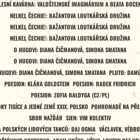
LESNÍ KAVÁRNA: VALDŠTEJNSKÉ IMAGINÁRIUM A BEATA BOCE
NELKEJ, ČECHIE!: BAŽANTOVA LOUTKÁŘSKÁ DRUŽINA
NELKEJ, ČECHIE!: BAŽANTOVA LOUTKÁŘSKÁ DRUŽINA
NELKEJ, ČECHIE!: BAŽANTOVA LOUTKÁŘSKÁ DRUŽINA
O HUGOVI: DIANA ČIČMANOVÁ, SIMONA SMATANA
O HUGOVI: DIANA ČIČMANOVÁ, SIMONA SMATANA
HUGOVI: DIANA ČIČMANOVÁ, SIMONA SMATANA
PLUTO: DAM
POESION: KLÁRA GOLDSTEIN
POESION: RADEK FRIDRICH
POESION: ZOFIA BAŁDYGA (CZ/PL)
Y TISÍCE A JEDNÉ ZEMĚ XXIX. POLSKO
POHROMADĚ NA PŘ
SBOR NAŽĎÁR
SJEN: VIM KOLEKTIV
A POLSKÝCH LIDOVÝCH TANCŮ: DAJ OGNIA
VÁCLAVEK, VÉBRO