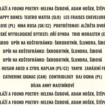
LÁŽÍ A FOUND POETRY: HELENA ČUBOVÁ, ADAM HOŠEK, ŠTĚ
APPY BONES: TEATRO MATITA (SLO)
LES FRAISES CHEVELUR
OVE (PL)
NINA ROSA (SK/CZ)
PORTRÉTOMAT: ALŽBĚTA DV
SKÉ MYTOLOGICKÉ BYTOSTI: JIŘÍ DYNDA
TRIO MORASTEN (
GROO
UPÍR NA KOŠTOFRÁNKU: ŠKROBOTNÍK, ŠLUNDRA, ŠIB
UPÍR NA KOŠTOFRÁNKU: ŠKROBOTNÍK, ŠLUNDRA, ŠIBOVÁ
UPÍR NA KOŠTOFRÁNKU: ŠKROBOTNÍK, ŠLUNDRA, ŠIBOVÁ
 HUSAM ABED A CYRIL KAPLAN (PS/CZ)
YANYK
ZAHÁJENÍ F
CATHERINE GIGNAC (CAN)
CONTRIOLOGY
DAJ OGNIA (PL)
DÍLNA ANNY MASTNÍKOVÉ
LÁŽÍ A FOUND POETRY: HELENA ČUBOVÁ, ADAM HOŠEK, ŠTĚ
LÁŽÍ A FOUND POETRY: HELENA ČUBOVÁ, ADAM HOŠEK, ŠTĚ