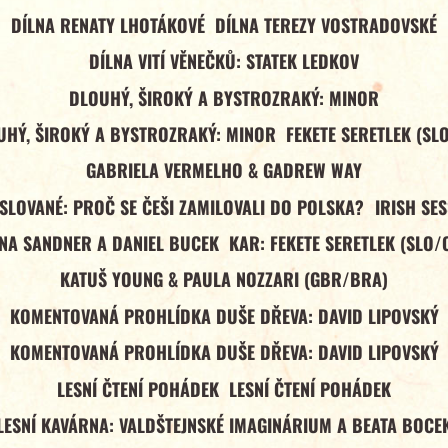
DÍLNA RENATY LHOTÁKOVÉ
DÍLNA TEREZY VOSTRADOVSKÉ
DÍLNA VITÍ VĚNEČKŮ: STATEK LEDKOV
DLOUHÝ, ŠIROKÝ A BYSTROZRAKÝ: MINOR
UHÝ, ŠIROKÝ A BYSTROZRAKÝ: MINOR
FEKETE SERETLEK (SL
GABRIELA VERMELHO & GADREW WAY
 SLOVANÉ: PROČ SE ČEŠI ZAMILOVALI DO POLSKA?
IRISH SE
NA SANDNER A DANIEL BUCEK
KAR: FEKETE SERETLEK (SLO/
KATUŠ YOUNG & PAULA NOZZARI (GBR/BRA)
KOMENTOVANÁ PROHLÍDKA DUŠE DŘEVA: DAVID LIPOVSKÝ
KOMENTOVANÁ PROHLÍDKA DUŠE DŘEVA: DAVID LIPOVSKÝ
LESNÍ ČTENÍ POHÁDEK
LESNÍ ČTENÍ POHÁDEK
LESNÍ KAVÁRNA: VALDŠTEJNSKÉ IMAGINÁRIUM A BEATA BOCE