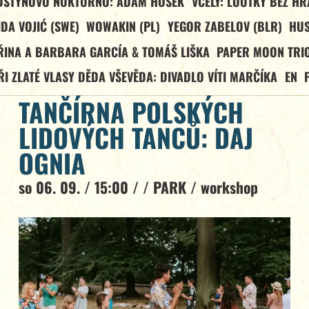
DŠTÝNOVO NOKTURNO: ADAM HOŠEK
VČELY: LOUTKY BEZ HR
IDA VOJIĆ (SWE)
WOWAKIN (PL)
YEGOR ZABELOV (BLR)
HU
ŘINA A BARBARA GARCÍA & TOMÁŠ LIŠKA
PAPER MOON TRIO
ŘI ZLATÉ VLASY DĚDA VŠEVĚDA: DIVADLO VÍTI MARČÍKA
EN
TANČÍRNA POLSKÝCH
LIDOVÝCH TANCŮ: DAJ
OGNIA
so 06. 09. / 15:00 / /
PARK
/
workshop