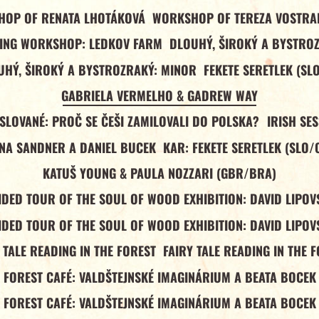
OP OF RENATA LHOTÁKOVÁ
WORKSHOP OF TEREZA VOSTR
ING WORKSHOP: LEDKOV FARM
DLOUHÝ, ŠIROKÝ A BYSTRO
UHÝ, ŠIROKÝ A BYSTROZRAKÝ: MINOR
FEKETE SERETLEK (SL
GABRIELA VERMELHO & GADREW WAY
 SLOVANÉ: PROČ SE ČEŠI ZAMILOVALI DO POLSKA?
IRISH SE
NA SANDNER A DANIEL BUCEK
KAR: FEKETE SERETLEK (SLO/
KATUŠ YOUNG & PAULA NOZZARI (GBR/BRA)
IDED TOUR OF THE SOUL OF WOOD EXHIBITION: DAVID LIPOV
IDED TOUR OF THE SOUL OF WOOD EXHIBITION: DAVID LIPOV
 TALE READING IN THE FOREST
FAIRY TALE READING IN THE 
FOREST CAFÉ: VALDŠTEJNSKÉ IMAGINÁRIUM A BEATA BOCEK
FOREST CAFÉ: VALDŠTEJNSKÉ IMAGINÁRIUM A BEATA BOCEK