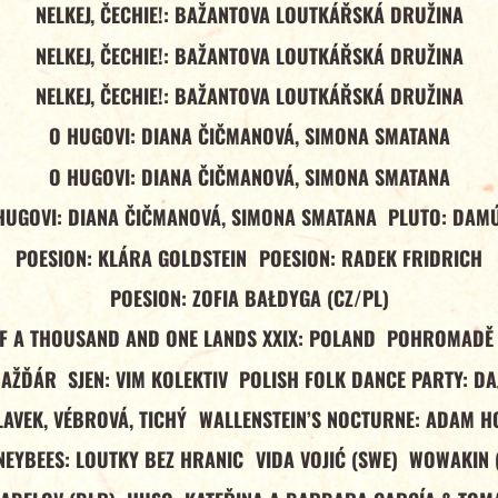
NELKEJ, ČECHIE!: BAŽANTOVA LOUTKÁŘSKÁ DRUŽINA
NELKEJ, ČECHIE!: BAŽANTOVA LOUTKÁŘSKÁ DRUŽINA
NELKEJ, ČECHIE!: BAŽANTOVA LOUTKÁŘSKÁ DRUŽINA
O HUGOVI: DIANA ČIČMANOVÁ, SIMONA SMATANA
O HUGOVI: DIANA ČIČMANOVÁ, SIMONA SMATANA
HUGOVI: DIANA ČIČMANOVÁ, SIMONA SMATANA
PLUTO: DAM
POESION: KLÁRA GOLDSTEIN
POESION: RADEK FRIDRICH
POESION: ZOFIA BAŁDYGA (CZ/PL)
OF A THOUSAND AND ONE LANDS XXIX: POLAND
POHROMADĚ 
NAŽĎÁR
SJEN: VIM KOLEKTIV
POLISH FOLK DANCE PARTY: DA
LAVEK, VÉBROVÁ, TICHÝ
WALLENSTEIN’S NOCTURNE: ADAM H
EYBEES: LOUTKY BEZ HRANIC
VIDA VOJIĆ (SWE)
WOWAKIN 