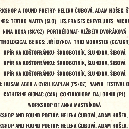
RKSHOP A FOUND POETRY: HELENA ČUBOVÁ, ADAM HOŠEK, Š
NES: TEATRO MATITA (SLO)
LES FRAISES CHEVELURES
MICHA
NINA ROSA (SK/CZ)
PORTRÉTOMAT: ALŽBĚTA DVOŘÁKOVÁ
YTHOLOGICAL BEINGS: JIŘÍ DYNDA
TRIO MORASTEN (CZ/UKR
UPÍR NA KOŠTOFRÁNKU: ŠKROBOTNÍK, ŠLUNDRA, ŠIBOVÁ
UPÍR NA KOŠTOFRÁNKU: ŠKROBOTNÍK, ŠLUNDRA, ŠIBOVÁ
UPÍR NA KOŠTOFRÁNKU: ŠKROBOTNÍK, ŠLUNDRA, ŠIBOVÁ
: HUSAM ABED A CYRIL KAPLAN (PS/CZ)
YANYK
FESTIVAL 
CATHERINE GIGNAC (CAN)
CONTRIOLOGY
DAJ OGNIA (PL)
WORKSHOP OF ANNA MASTNÍKOVÁ
SHOP AND FOUND POETRY: HELENA ČUBOVÁ, ADAM HOŠEK,
SHOP AND FOUND POETRY: HELENA ČUBOVÁ, ADAM HOŠEK,