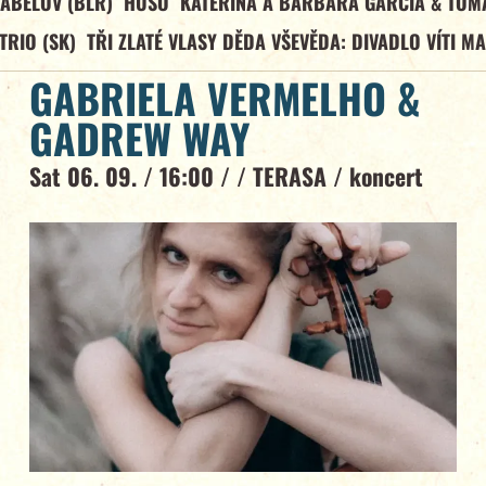
ABELOV (BLR)
HUSO
KATEŘINA A BARBARA GARCÍA & TOM
TRIO (SK)
TŘI ZLATÉ VLASY DĚDA VŠEVĚDA: DIVADLO VÍTI M
GABRIELA VERMELHO &
GADREW WAY
Sat 06. 09. / 16:00 / /
TERASA
/
koncert