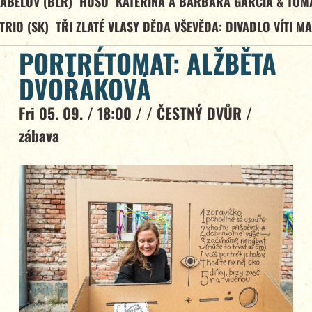
ABELOV (BLR)
HUSO
KATEŘINA A BARBARA GARCÍA & TOM
TRIO (SK)
TŘI ZLATÉ VLASY DĚDA VŠEVĚDA: DIVADLO VÍTI M
PORTRÉTOMAT: ALŽBĚTA
DVOŘÁKOVÁ
Fri 05. 09. / 18:00 / /
ČESTNÝ DVŮR
/
zábava