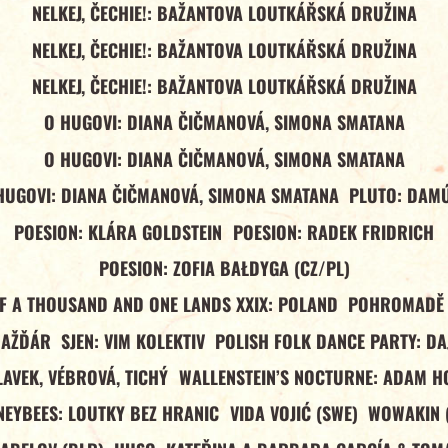
NELKEJ, ČECHIE!: BAŽANTOVA LOUTKÁŘSKÁ DRUŽINA
NELKEJ, ČECHIE!: BAŽANTOVA LOUTKÁŘSKÁ DRUŽINA
NELKEJ, ČECHIE!: BAŽANTOVA LOUTKÁŘSKÁ DRUŽINA
O HUGOVI: DIANA ČIČMANOVÁ, SIMONA SMATANA
O HUGOVI: DIANA ČIČMANOVÁ, SIMONA SMATANA
HUGOVI: DIANA ČIČMANOVÁ, SIMONA SMATANA
PLUTO: DAM
POESION: KLÁRA GOLDSTEIN
POESION: RADEK FRIDRICH
POESION: ZOFIA BAŁDYGA (CZ/PL)
OF A THOUSAND AND ONE LANDS XXIX: POLAND
POHROMADĚ 
NAŽĎÁR
SJEN: VIM KOLEKTIV
POLISH FOLK DANCE PARTY: DA
LAVEK, VÉBROVÁ, TICHÝ
WALLENSTEIN’S NOCTURNE: ADAM H
EYBEES: LOUTKY BEZ HRANIC
VIDA VOJIĆ (SWE)
WOWAKIN 