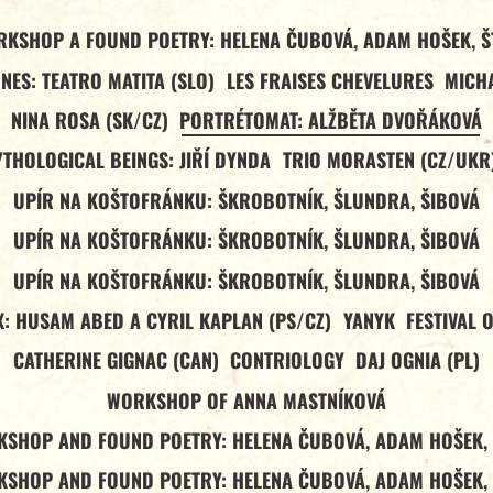
RKSHOP A FOUND POETRY: HELENA ČUBOVÁ, ADAM HOŠEK, Š
NES: TEATRO MATITA (SLO)
LES FRAISES CHEVELURES
MICHA
NINA ROSA (SK/CZ)
PORTRÉTOMAT: ALŽBĚTA DVOŘÁKOVÁ
YTHOLOGICAL BEINGS: JIŘÍ DYNDA
TRIO MORASTEN (CZ/UKR
UPÍR NA KOŠTOFRÁNKU: ŠKROBOTNÍK, ŠLUNDRA, ŠIBOVÁ
UPÍR NA KOŠTOFRÁNKU: ŠKROBOTNÍK, ŠLUNDRA, ŠIBOVÁ
UPÍR NA KOŠTOFRÁNKU: ŠKROBOTNÍK, ŠLUNDRA, ŠIBOVÁ
: HUSAM ABED A CYRIL KAPLAN (PS/CZ)
YANYK
FESTIVAL 
CATHERINE GIGNAC (CAN)
CONTRIOLOGY
DAJ OGNIA (PL)
WORKSHOP OF ANNA MASTNÍKOVÁ
SHOP AND FOUND POETRY: HELENA ČUBOVÁ, ADAM HOŠEK,
SHOP AND FOUND POETRY: HELENA ČUBOVÁ, ADAM HOŠEK,