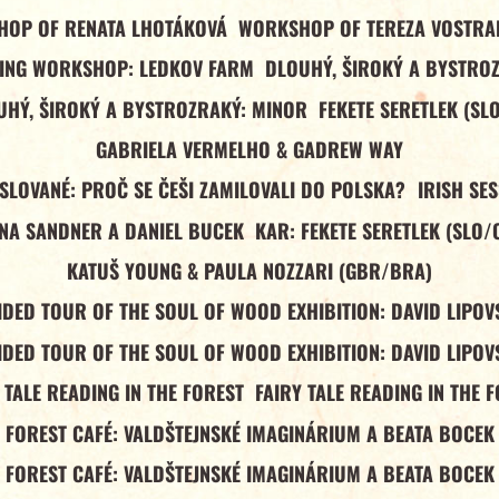
OP OF RENATA LHOTÁKOVÁ
WORKSHOP OF TEREZA VOSTR
ING WORKSHOP: LEDKOV FARM
DLOUHÝ, ŠIROKÝ A BYSTRO
UHÝ, ŠIROKÝ A BYSTROZRAKÝ: MINOR
FEKETE SERETLEK (SL
GABRIELA VERMELHO & GADREW WAY
 SLOVANÉ: PROČ SE ČEŠI ZAMILOVALI DO POLSKA?
IRISH SE
NA SANDNER A DANIEL BUCEK
KAR: FEKETE SERETLEK (SLO/
KATUŠ YOUNG & PAULA NOZZARI (GBR/BRA)
IDED TOUR OF THE SOUL OF WOOD EXHIBITION: DAVID LIPOV
IDED TOUR OF THE SOUL OF WOOD EXHIBITION: DAVID LIPOV
 TALE READING IN THE FOREST
FAIRY TALE READING IN THE 
FOREST CAFÉ: VALDŠTEJNSKÉ IMAGINÁRIUM A BEATA BOCEK
FOREST CAFÉ: VALDŠTEJNSKÉ IMAGINÁRIUM A BEATA BOCEK