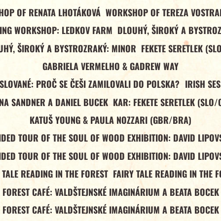
OP OF RENATA LHOTÁKOVÁ
WORKSHOP OF TEREZA VOSTR
ING WORKSHOP: LEDKOV FARM
DLOUHÝ, ŠIROKÝ A BYSTRO
UHÝ, ŠIROKÝ A BYSTROZRAKÝ: MINOR
FEKETE SERETLEK (SL
GABRIELA VERMELHO & GADREW WAY
 SLOVANÉ: PROČ SE ČEŠI ZAMILOVALI DO POLSKA?
IRISH SE
NA SANDNER A DANIEL BUCEK
KAR: FEKETE SERETLEK (SLO/
KATUŠ YOUNG & PAULA NOZZARI (GBR/BRA)
IDED TOUR OF THE SOUL OF WOOD EXHIBITION: DAVID LIPOV
IDED TOUR OF THE SOUL OF WOOD EXHIBITION: DAVID LIPOV
 TALE READING IN THE FOREST
FAIRY TALE READING IN THE 
FOREST CAFÉ: VALDŠTEJNSKÉ IMAGINÁRIUM A BEATA BOCEK
FOREST CAFÉ: VALDŠTEJNSKÉ IMAGINÁRIUM A BEATA BOCEK