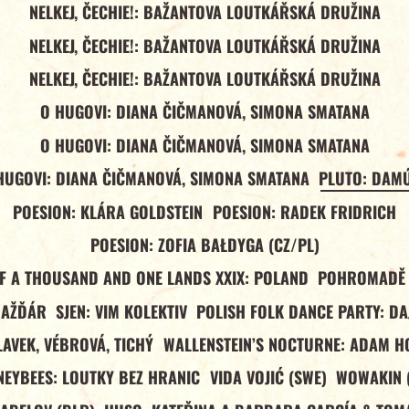
NELKEJ, ČECHIE!: BAŽANTOVA LOUTKÁŘSKÁ DRUŽINA
NELKEJ, ČECHIE!: BAŽANTOVA LOUTKÁŘSKÁ DRUŽINA
NELKEJ, ČECHIE!: BAŽANTOVA LOUTKÁŘSKÁ DRUŽINA
O HUGOVI: DIANA ČIČMANOVÁ, SIMONA SMATANA
O HUGOVI: DIANA ČIČMANOVÁ, SIMONA SMATANA
HUGOVI: DIANA ČIČMANOVÁ, SIMONA SMATANA
PLUTO: DAM
POESION: KLÁRA GOLDSTEIN
POESION: RADEK FRIDRICH
POESION: ZOFIA BAŁDYGA (CZ/PL)
OF A THOUSAND AND ONE LANDS XXIX: POLAND
POHROMADĚ 
NAŽĎÁR
SJEN: VIM KOLEKTIV
POLISH FOLK DANCE PARTY: DA
LAVEK, VÉBROVÁ, TICHÝ
WALLENSTEIN’S NOCTURNE: ADAM H
EYBEES: LOUTKY BEZ HRANIC
VIDA VOJIĆ (SWE)
WOWAKIN 