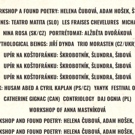
RKSHOP A FOUND POETRY: HELENA ČUBOVÁ, ADAM HOŠEK, Š
NES: TEATRO MATITA (SLO)
LES FRAISES CHEVELURES
MICHA
NINA ROSA (SK/CZ)
PORTRÉTOMAT: ALŽBĚTA DVOŘÁKOVÁ
YTHOLOGICAL BEINGS: JIŘÍ DYNDA
TRIO MORASTEN (CZ/UKR
UPÍR NA KOŠTOFRÁNKU: ŠKROBOTNÍK, ŠLUNDRA, ŠIBOVÁ
UPÍR NA KOŠTOFRÁNKU: ŠKROBOTNÍK, ŠLUNDRA, ŠIBOVÁ
UPÍR NA KOŠTOFRÁNKU: ŠKROBOTNÍK, ŠLUNDRA, ŠIBOVÁ
: HUSAM ABED A CYRIL KAPLAN (PS/CZ)
YANYK
FESTIVAL 
CATHERINE GIGNAC (CAN)
CONTRIOLOGY
DAJ OGNIA (PL)
WORKSHOP OF ANNA MASTNÍKOVÁ
SHOP AND FOUND POETRY: HELENA ČUBOVÁ, ADAM HOŠEK,
SHOP AND FOUND POETRY: HELENA ČUBOVÁ, ADAM HOŠEK,