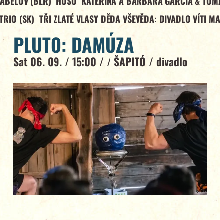
ABELOV (BLR)
HUSO
KATEŘINA A BARBARA GARCÍA & TOM
TRIO (SK)
TŘI ZLATÉ VLASY DĚDA VŠEVĚDA: DIVADLO VÍTI M
PLUTO: DAMÚZA
Sat 06. 09. / 15:00 / /
ŠAPITÓ
/
divadlo