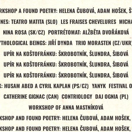
RKSHOP A FOUND POETRY: HELENA ČUBOVÁ, ADAM HOŠEK, Š
NES: TEATRO MATITA (SLO)
LES FRAISES CHEVELURES
MICHA
NINA ROSA (SK/CZ)
PORTRÉTOMAT: ALŽBĚTA DVOŘÁKOVÁ
YTHOLOGICAL BEINGS: JIŘÍ DYNDA
TRIO MORASTEN (CZ/UKR
UPÍR NA KOŠTOFRÁNKU: ŠKROBOTNÍK, ŠLUNDRA, ŠIBOVÁ
UPÍR NA KOŠTOFRÁNKU: ŠKROBOTNÍK, ŠLUNDRA, ŠIBOVÁ
UPÍR NA KOŠTOFRÁNKU: ŠKROBOTNÍK, ŠLUNDRA, ŠIBOVÁ
: HUSAM ABED A CYRIL KAPLAN (PS/CZ)
YANYK
FESTIVAL 
CATHERINE GIGNAC (CAN)
CONTRIOLOGY
DAJ OGNIA (PL)
WORKSHOP OF ANNA MASTNÍKOVÁ
SHOP AND FOUND POETRY: HELENA ČUBOVÁ, ADAM HOŠEK,
SHOP AND FOUND POETRY: HELENA ČUBOVÁ, ADAM HOŠEK,