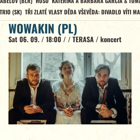
ABELOV (BLR)
HUSO
KATEŘINA A BARBARA GARCÍA & TOM
TRIO (SK)
TŘI ZLATÉ VLASY DĚDA VŠEVĚDA: DIVADLO VÍTI M
WOWAKIN (PL)
Sat 06. 09. / 18:00 / /
TERASA
/
koncert