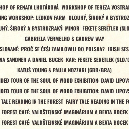
OP OF RENATA LHOTÁKOVÁ
WORKSHOP OF TEREZA VOSTR
ING WORKSHOP: LEDKOV FARM
DLOUHÝ, ŠIROKÝ A BYSTRO
UHÝ, ŠIROKÝ A BYSTROZRAKÝ: MINOR
FEKETE SERETLEK (SL
GABRIELA VERMELHO & GADREW WAY
 SLOVANÉ: PROČ SE ČEŠI ZAMILOVALI DO POLSKA?
IRISH SE
NA SANDNER A DANIEL BUCEK
KAR: FEKETE SERETLEK (SLO/
KATUŠ YOUNG & PAULA NOZZARI (GBR/BRA)
IDED TOUR OF THE SOUL OF WOOD EXHIBITION: DAVID LIPOV
IDED TOUR OF THE SOUL OF WOOD EXHIBITION: DAVID LIPOV
 TALE READING IN THE FOREST
FAIRY TALE READING IN THE 
FOREST CAFÉ: VALDŠTEJNSKÉ IMAGINÁRIUM A BEATA BOCEK
FOREST CAFÉ: VALDŠTEJNSKÉ IMAGINÁRIUM A BEATA BOCEK