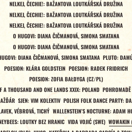
NELKEJ, ČECHIE!: BAŽANTOVA LOUTKÁŘSKÁ DRUŽINA
NELKEJ, ČECHIE!: BAŽANTOVA LOUTKÁŘSKÁ DRUŽINA
NELKEJ, ČECHIE!: BAŽANTOVA LOUTKÁŘSKÁ DRUŽINA
O HUGOVI: DIANA ČIČMANOVÁ, SIMONA SMATANA
O HUGOVI: DIANA ČIČMANOVÁ, SIMONA SMATANA
HUGOVI: DIANA ČIČMANOVÁ, SIMONA SMATANA
PLUTO: DAM
POESION: KLÁRA GOLDSTEIN
POESION: RADEK FRIDRICH
POESION: ZOFIA BAŁDYGA (CZ/PL)
OF A THOUSAND AND ONE LANDS XXIX: POLAND
POHROMADĚ 
NAŽĎÁR
SJEN: VIM KOLEKTIV
POLISH FOLK DANCE PARTY: DA
LAVEK, VÉBROVÁ, TICHÝ
WALLENSTEIN’S NOCTURNE: ADAM H
EYBEES: LOUTKY BEZ HRANIC
VIDA VOJIĆ (SWE)
WOWAKIN 