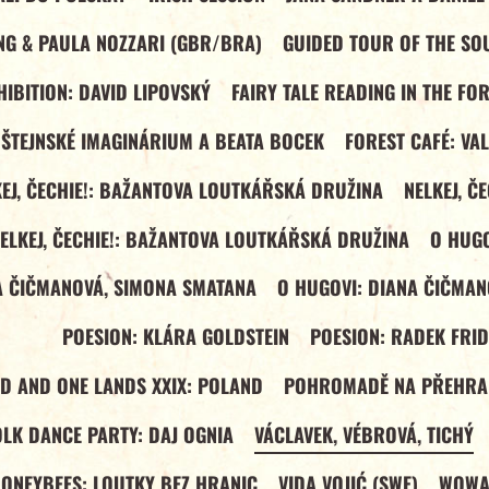
NG & PAULA NOZZARI (GBR/BRA)
GUIDED TOUR OF THE SOU
IBITION: DAVID LIPOVSKÝ
FAIRY TALE READING IN THE FO
DŠTEJNSKÉ IMAGINÁRIUM A BEATA BOCEK
FOREST CAFÉ: VA
EJ, ČECHIE!: BAŽANTOVA LOUTKÁŘSKÁ DRUŽINA
NELKEJ, Č
ELKEJ, ČECHIE!: BAŽANTOVA LOUTKÁŘSKÁ DRUŽINA
O HUGO
A ČIČMANOVÁ, SIMONA SMATANA
O HUGOVI: DIANA ČIČMAN
POESION: KLÁRA GOLDSTEIN
POESION: RADEK FRI
ND AND ONE LANDS XXIX: POLAND
POHROMADĚ NA PŘEHRA
OLK DANCE PARTY: DAJ OGNIA
VÁCLAVEK, VÉBROVÁ, TICHÝ
ONEYBEES: LOUTKY BEZ HRANIC
VIDA VOJIĆ (SWE)
WOWAK