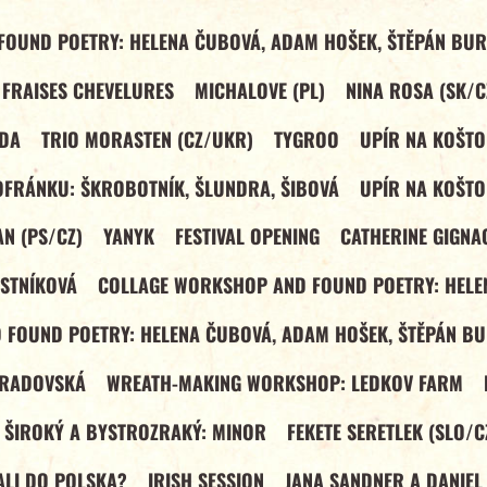
OUND POETRY: HELENA ČUBOVÁ, ADAM HOŠEK, ŠTĚPÁN BUR
 FRAISES CHEVELURES
MICHALOVE (PL)
NINA ROSA (SK/C
NDA
TRIO MORASTEN (CZ/UKR)
TYGROO
UPÍR NA KOŠTO
OFRÁNKU: ŠKROBOTNÍK, ŠLUNDRA, ŠIBOVÁ
UPÍR NA KOŠTO
N (PS/CZ)
YANYK
FESTIVAL OPENING
CATHERINE GIGNA
STNÍKOVÁ
COLLAGE WORKSHOP AND FOUND POETRY: HELE
FOUND POETRY: HELENA ČUBOVÁ, ADAM HOŠEK, ŠTĚPÁN BU
TRADOVSKÁ
WREATH-MAKING WORKSHOP: LEDKOV FARM
 ŠIROKÝ A BYSTROZRAKÝ: MINOR
FEKETE SERETLEK (SLO/C
VALI DO POLSKA?
IRISH SESSION
JANA SANDNER A DANIEL