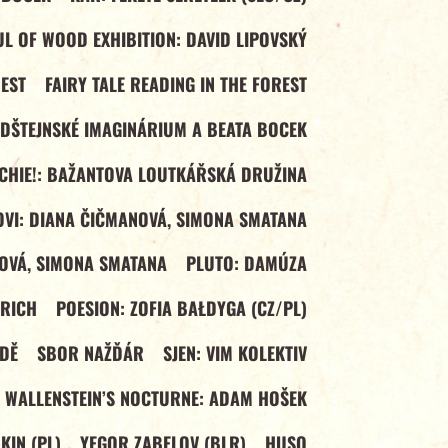
L OF WOOD EXHIBITION: DAVID LIPOVSKÝ
REST
FAIRY TALE READING IN THE FOREST
LDŠTEJNSKÉ IMAGINÁRIUM A BEATA BOCEK
ECHIE!: BAŽANTOVA LOUTKÁŘSKÁ DRUŽINA
VI: DIANA ČIČMANOVÁ, SIMONA SMATANA
OVÁ, SIMONA SMATANA
PLUTO: DAMÚZA
DRICH
POESION: ZOFIA BAŁDYGA (CZ/PL)
DĚ
SBOR NAŽĎÁR
SJEN: VIM KOLEKTIV
WALLENSTEIN’S NOCTURNE: ADAM HOŠEK
IN (PL)
YEGOR ZABELOV (BLR)
HUSO