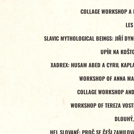
COLLAGE WORKSHOP A F
LES
SLAVIC MYTHOLOGICAL BEINGS: JIŘÍ DY
UPÍR NA KOŠT
XADREX: HUSAM ABED A CYRIL KAPLA
WORKSHOP OF ANNA MA
COLLAGE WORKSHOP AND 
WORKSHOP OF TEREZA VOS
DLOUHÝ,
HEJ, SLOVANÉ: PROČ SE ČEŠI ZAMILO