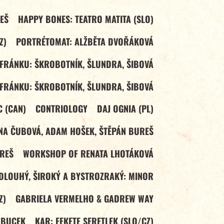
EŠ
HAPPY BONES: TEATRO MATITA (SLO)
Z)
PORTRÉTOMAT: ALŽBĚTA DVOŘÁKOVÁ
FRÁNKU: ŠKROBOTNÍK, ŠLUNDRA, ŠIBOVÁ
FRÁNKU: ŠKROBOTNÍK, ŠLUNDRA, ŠIBOVÁ
C (CAN)
CONTRIOLOGY
DAJ OGNIA (PL)
NA ČUBOVÁ, ADAM HOŠEK, ŠTĚPÁN BUREŠ
REŠ
WORKSHOP OF RENATA LHOTÁKOVÁ
DLOUHÝ, ŠIROKÝ A BYSTROZRAKÝ: MINOR
Z)
GABRIELA VERMELHO & GADREW WAY
 BUCEK
KAR: FEKETE SERETLEK (SLO/CZ)